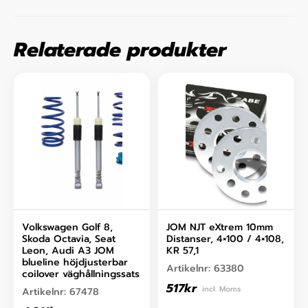
Relaterade produkter
Volkswagen Golf 8,
JOM NJT eXtrem 10mm
Skoda Octavia, Seat
Distanser, 4×100 / 4×108,
Leon, Audi A3 JOM
KR 57,1
blueline höjdjusterbar
Artikelnr:
63380
coilover väghållningssats
517
kr
incl. Moms
Artikelnr:
67478