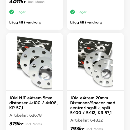
4.011
kr
incl. Moms
I lager
I lager
Lägg till i varukorg
Lägg till i varukorg
JOM NJT eXtrem 5mm
JOM eXtrem 20mm
distanser 4×100 / 4×108,
Distanser/Spacer med
KR 57,1
centreringsflik, split
5×100 / 5×112, KR 57,1
Artikelnr:
63678
Artikelnr:
64832
379
kr
incl. Moms
793
kr
incl. Moms