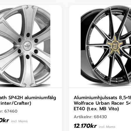
ath SP42H aluminiumfälg
Aluminiumhjulssats 8,5×1
inter/Crafter)
Wolfrace Urban Racer 5×
ET40 (t.ex. MB Vito)
nr:
67460
Artikelnr:
68430
0
kr
incl. Moms
12.170
kr
incl. Moms