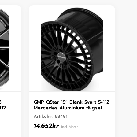
8
GMP QStar 19″ Blank Svart 5×112
112
Mercedes Aluminium fälgset
Artikelnr:
68491
14.652
kr
incl. Moms