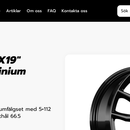
Produ
Artiklar
Om oss
FAQ
Kontakta oss
X19″
inium
iumfälgset med 5×112
thål 66.5