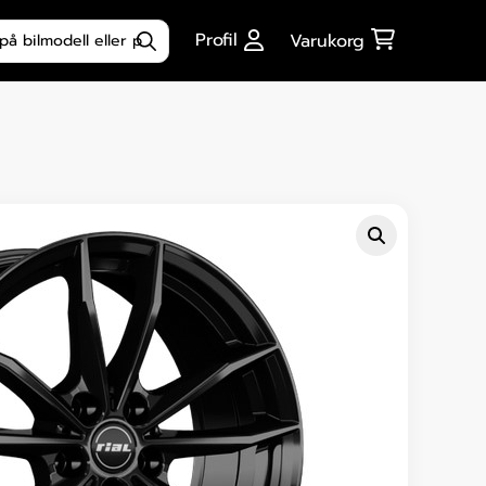
ktsökning
Profil
Varukorg