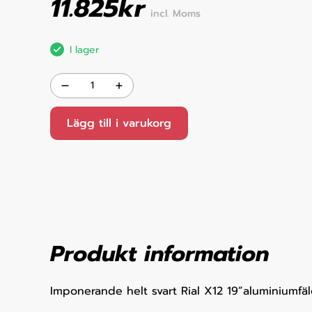
11.825
kr
incl. Moms
I lager
Lägg till i varukorg
Produkt information
Imponerande helt svart Rial X12 19”aluminiumfäl