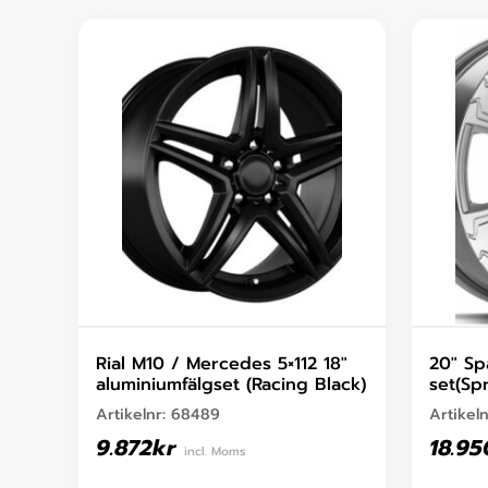
Rial M10 / Mercedes 5×112 18″
20″ Sp
aluminiumfälgset (Racing Black)
set(Spr
Artikelnr:
68489
Artikel
9.872
kr
18.95
incl. Moms