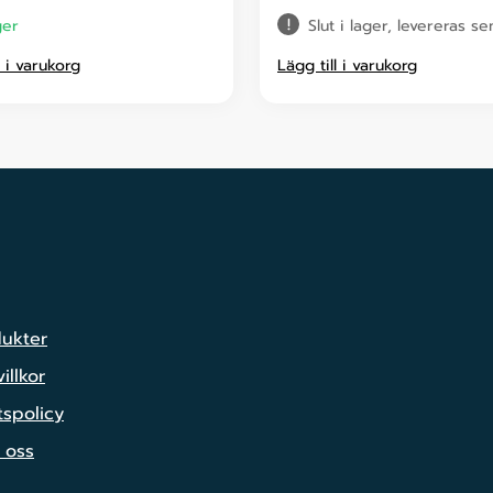
ger
Slut i lager, levereras s
l i varukorg
Lägg till i varukorg
dukter
illkor
tspolicy
 oss