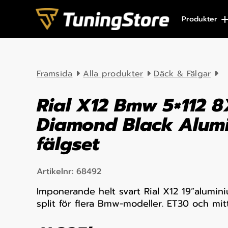
Skip to content
Produkter
Framsida
Alla produkter
Däck & Fälgar
Rial X12 Bmw 5×112 8
Diamond Black Alum
fälgset
Artikelnr:
68492
Imponerande helt svart Rial X12 19”alumin
split för flera Bmw-modeller. ET30 och mit