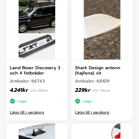
Land Rover Discovery 3
Shark Design antenn
och 4 fotbrädor
(hajfena) vit
Artikelnr:
66743
Artikelnr:
68109
4.241
kr
229
kr
incl. Moms
incl. Moms
I lager
I lager
Lägg till i varukorg
Lägg till i varukorg