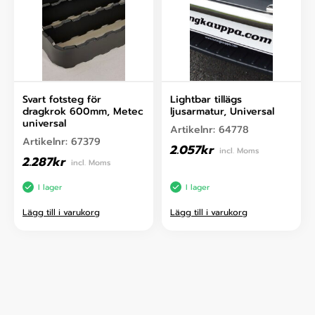
Svart fotsteg för
Lightbar tillägs
dragkrok 600mm, Metec
ljusarmatur, Universal
universal
Artikelnr:
64778
Artikelnr:
67379
2.057
kr
incl. Moms
2.287
kr
incl. Moms
I lager
I lager
Lägg till i varukorg
Lägg till i varukorg