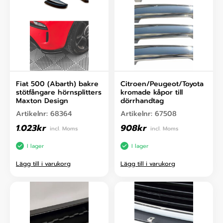
Fiat 500 (Abarth) bakre
Citroen/Peugeot/Toyota
stötfångare hörnsplitters
kromade kåpor till
Maxton Design
dörrhandtag
Artikelnr:
68364
Artikelnr:
67508
1.023
kr
908
kr
incl. Moms
incl. Moms
I lager
I lager
Lägg till i varukorg
Lägg till i varukorg