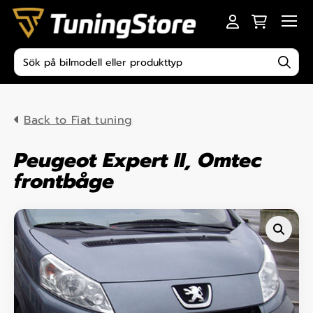
Skip to content
Men
Produktsökning
Back to Fiat tuning
Peugeot Expert II, Omtec
frontbåge