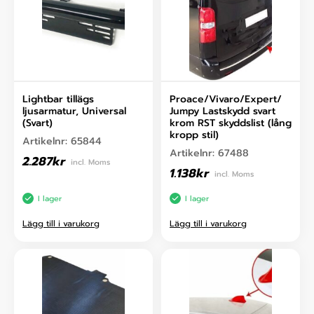
Lightbar tillägs
Proace/Vivaro/Expert/
ljusarmatur, Universal
Jumpy Lastskydd svart
(Svart)
krom RST skyddslist (lång
kropp stil)
Artikelnr:
65844
Artikelnr:
67488
2.287
kr
incl. Moms
1.138
kr
incl. Moms
I lager
I lager
Lägg till i varukorg
Lägg till i varukorg