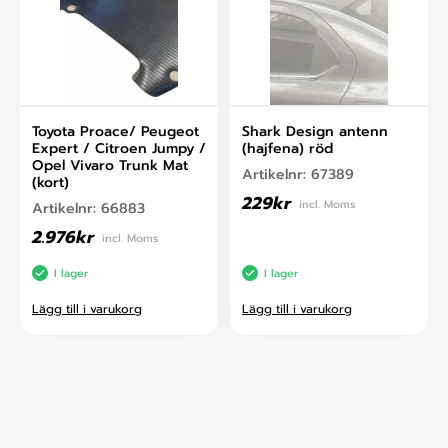
Toyota Proace/ Peugeot
Shark Design antenn
Expert / Citroen Jumpy /
(hajfena) röd
Opel Vivaro Trunk Mat
Artikelnr:
67389
(kort)
229
kr
incl. Moms
Artikelnr:
66883
2.976
kr
incl. Moms
I lager
I lager
Lägg till i varukorg
Lägg till i varukorg