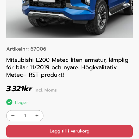
Artikelnr:
67006
Mitsubishi L200 Metec liten armatur, lämplig
för bilar 11/2019 och nyare. Högkvalitativ
Metec– RST produkt!
3.321
kr
incl. Moms
I lager
Lägg till i varukorg