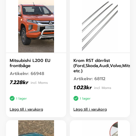
Mitsubishi L200 EU
Krom RST dörrlist
frontbåge
(Ford,Skoda,Audi,Volvo,Mitsub
etc.)
Artikelnr:
66948
Artikelnr:
68112
7.228
kr
incl. Moms
1.023
kr
incl. Moms
I lager
I lager
Lägg till i varukorg
Lägg till i varukorg