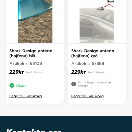
Shark Design antenn
Shark Design antenn
(hajfena) blå
(hajfena) grå
Artikelnr:
68108
Artikelnr:
67388
229
kr
229
kr
incl. Moms
incl. Moms
Slut i lager, levereras
I lager
senare
Lägg till i varukorg
Lägg till i varukorg