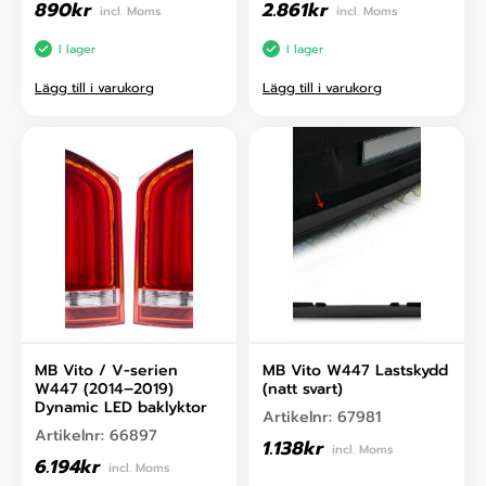
890
kr
2.861
kr
incl. Moms
incl. Moms
I lager
I lager
Lägg till i varukorg
Lägg till i varukorg
MB Vito / V-serien
MB Vito W447 Lastskydd
W447 (2014–2019)
(natt svart)
Dynamic LED baklyktor
Artikelnr:
67981
Artikelnr:
66897
1.138
kr
incl. Moms
6.194
kr
incl. Moms