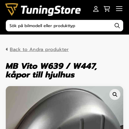
Skip to content
Men
Produktsökning
Back to Andra produkter
MB Vito W639 / W447,
kåpor till hjulhus