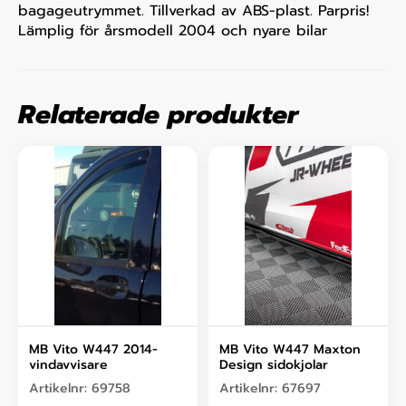
bagageutrymmet. Tillverkad av ABS-plast. Parpris!
Lämplig för årsmodell 2004 och nyare bilar
Relaterade produkter
MB Vito W447 2014-
MB Vito W447 Maxton
vindavvisare
Design sidokjolar
Artikelnr:
69758
Artikelnr:
67697