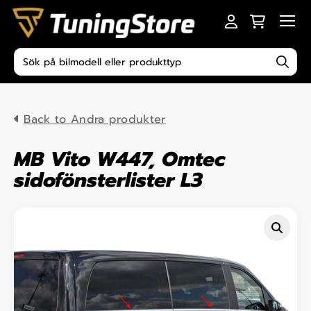
Skip to content
Men
Produktsökning
Back to Andra produkter
MB Vito W447, Omtec
sidofönsterlister L3