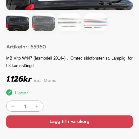
Artikelnr:
65960
MB Vito W447
(årsmodell 2014–)
,
Omtec sidofönsterlist. Lämplig för
L3 karosslängd.
1.126
kr
incl. Moms
I lager
Lägg till i varukorg