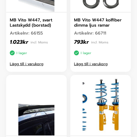
MB Vito W447, svart
MB Vito W447 kolfiber
Lastskydd (borstad)
dimma ljus ramar
Artikelnr:
66155
Artikelnr:
66711
1.023
kr
793
kr
incl. Moms
incl. Moms
I lager
I lager
Lägg till i varukorg
Lägg till i varukorg