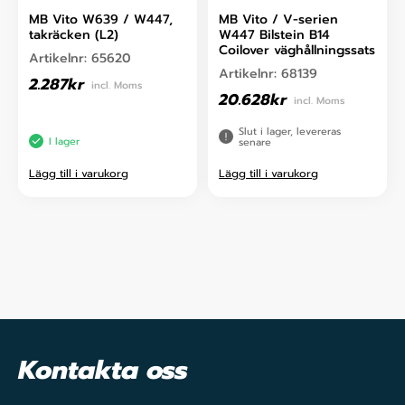
MB Vito W639 / W447,
MB Vito / V-serien
takräcken (L2)
W447 Bilstein B14
Coilover väghållningssats
Artikelnr:
65620
Artikelnr:
68139
2.287
kr
incl. Moms
20.628
kr
incl. Moms
Slut i lager, levereras
I lager
senare
Lägg till i varukorg
Lägg till i varukorg
Kontakta oss