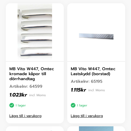
MB Vito W447, Omtec
MB Vito W447, Omtec
kromade kåpor till
Lastskydd (borstad)
dörrhandtag
Artikelnr:
65195
Artikelnr:
64599
1.115
kr
incl. Moms
1.023
kr
incl. Moms
I lager
I lager
Lägg till i varukorg
Lägg till i varukorg