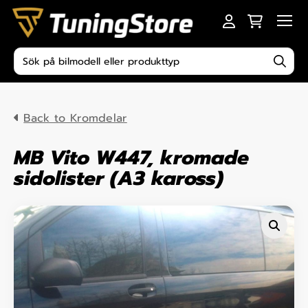
Skip to content
Men
Produktsökning
Back to Kromdelar
MB Vito W447, kromade
sidolister (A3 kaross)