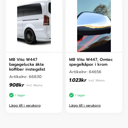
MB Vito W447
MB Vito W447, Omtec
bagagelucka äkta
spegelkåpor i krom
kolfiber instegslist
Artikelnr:
64656
Artikelnr:
66830
1.023
kr
incl. Moms
908
kr
incl. Moms
I lager
I lager
Lägg till i varukorg
Lägg till i varukorg