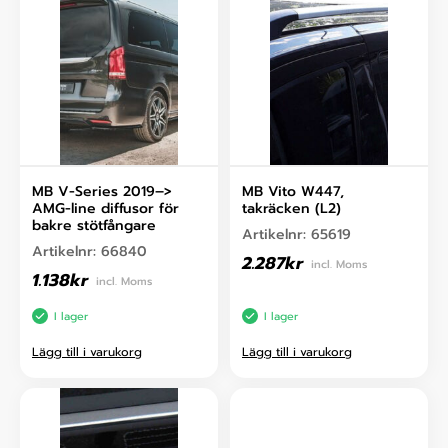
MB V-Series 2019–>
MB Vito W447,
AMG-line diffusor för
takräcken (L2)
bakre stötfångare
Artikelnr:
65619
Artikelnr:
66840
2.287
kr
incl. Moms
1.138
kr
incl. Moms
I lager
I lager
Lägg till i varukorg
Lägg till i varukorg