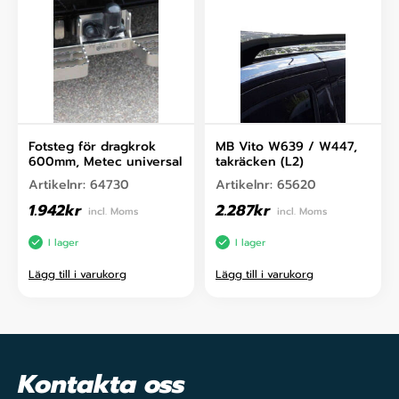
Fotsteg för dragkrok
MB Vito W639 / W447,
600mm, Metec universal
takräcken (L2)
Artikelnr:
64730
Artikelnr:
65620
1.942
kr
2.287
kr
incl. Moms
incl. Moms
I lager
I lager
Lägg till i varukorg
Lägg till i varukorg
Kontakta oss