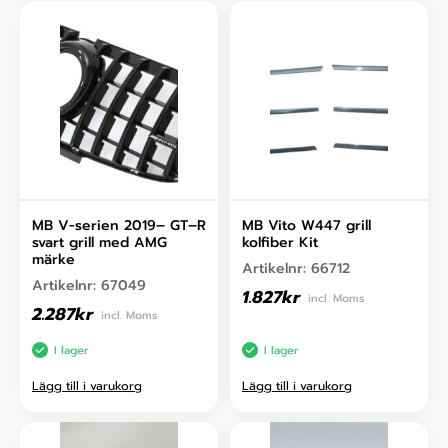
MB V-serien 2019– GT–R
MB Vito W447 grill
svart grill med AMG
kolfiber Kit
märke
Artikelnr:
66712
Artikelnr:
67049
1.827
kr
incl. Moms
2.287
kr
incl. Moms
I lager
I lager
Lägg till i varukorg
Lägg till i varukorg