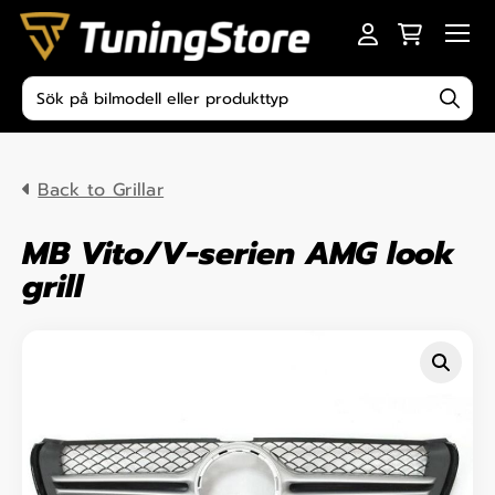
Skip to content
Men
Produktsökning
Back to Grillar
MB Vito/V-serien AMG look
grill