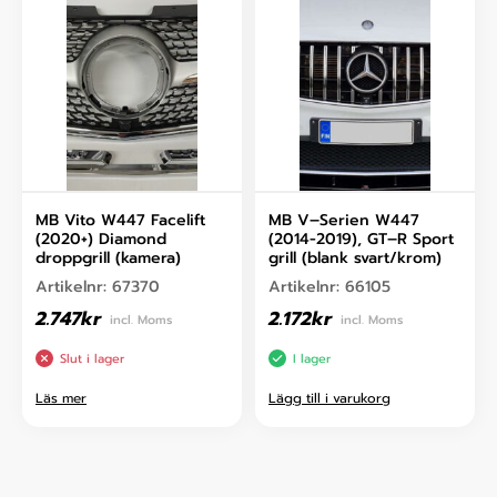
MB Vito W447 Facelift
MB V–Serien W447
(2020+) Diamond
(2014-2019), GT–R Sport
droppgrill (kamera)
grill (blank svart/krom)
Artikelnr:
67370
Artikelnr:
66105
2.747
kr
2.172
kr
incl. Moms
incl. Moms
Slut i lager
I lager
Läs mer
Lägg till i varukorg