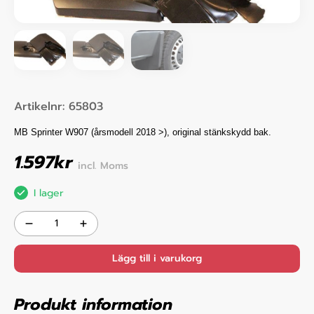
Artikelnr:
65803
MB Sprinter W907 (årsmodell 2018 >), original stänkskydd bak.
1.597
kr
incl. Moms
I lager
Lägg till i varukorg
Produkt information