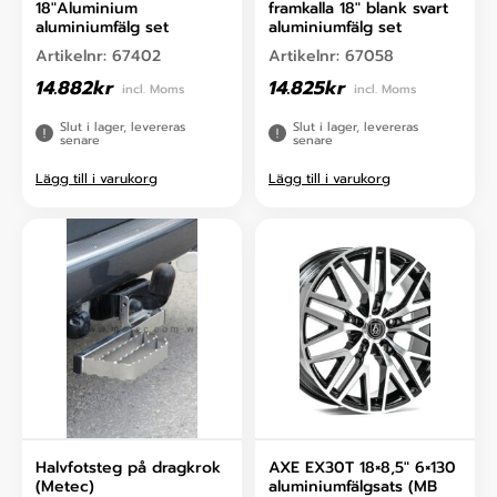
18″Aluminium
framkalla 18″ blank svart
aluminiumfälg set
aluminiumfälg set
Artikelnr:
67402
Artikelnr:
67058
14.882
kr
14.825
kr
incl. Moms
incl. Moms
Slut i lager, levereras
Slut i lager, levereras
senare
senare
Lägg till i varukorg
Lägg till i varukorg
Halvfotsteg på dragkrok
AXE EX30T 18×8,5″ 6×130
(Metec)
aluminiumfälgsats (MB