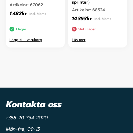
sprinter)
Artikelnr:
67062
Artikelnr:
68524
1.482
kr
incl. Moms
14.353
kr
incl. Moms
I lager
Slut i lager
Lägg till i varukorg
Läs mer
Kontakta oss
+358 20 734 2020
Mån-fre, 09-15