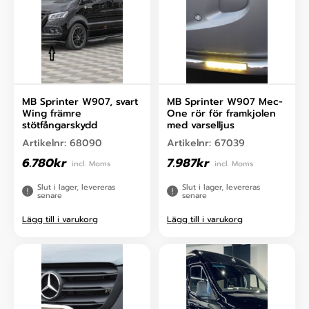
MB Sprinter W907, svart
MB Sprinter W907 Mec-
Wing främre
One rör för framkjolen
stötfångarskydd
med varselljus
Artikelnr:
68090
Artikelnr:
67039
6.780
kr
7.987
kr
incl. Moms
incl. Moms
Slut i lager, levereras
Slut i lager, levereras
senare
senare
Lägg till i varukorg
Lägg till i varukorg