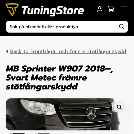
Skip to content
Men
Produktsökning
Back to Frontbågar och främre stötfångarskydd
MB Sprinter W907 2018–,
Svart Metec främre
stötfångarskydd