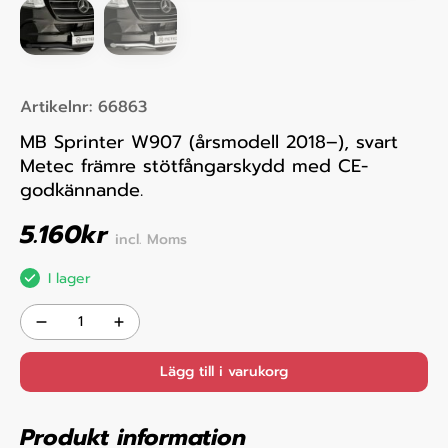
Artikelnr:
66863
MB Sprinter W907 (årsmodell 2018–), svart
Metec främre stötfångarskydd med CE-
godkännande.
5.160
kr
incl. Moms
I lager
Lägg till i varukorg
Produkt information