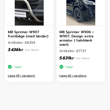
MB Sprinter W907
MB Sprinter W906 +
frontbåge (med tänder)
W907, Design extra
armatur ( halvblank
Artikelnr:
66254
svart)
3.436
kr
incl. Moms
Artikelnr:
67727
5.631
kr
incl. Moms
I lager
I lager
Lägg till i varukorg
Lägg till i varukorg