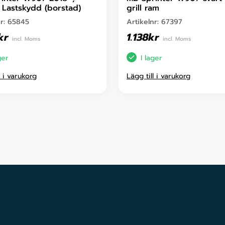
Lastskydd (borstad)
grill ram
nr:
65845
Artikelnr:
67397
kr
1.138
kr
incl. Moms
incl. Moms
ger
I lager
l i varukorg
Lägg till i varukorg