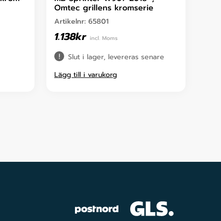
Omtec grillens kromserie
Artikelnr:
65801
1.138
kr
incl. Moms
Slut i lager, levereras senare
Lägg till i varukorg