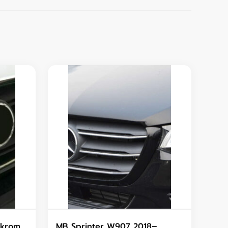
 krom
MB Sprinter W907 2018–,