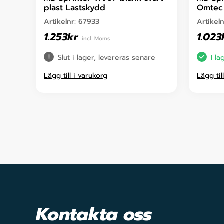
plast Lastskydd
Omtec 
Artikelnr:
67933
Artikel
1.253
kr
1.023
incl. Moms
Slut i lager, levereras senare
I la
Lägg till i varukorg
Lägg til
Kontakta oss