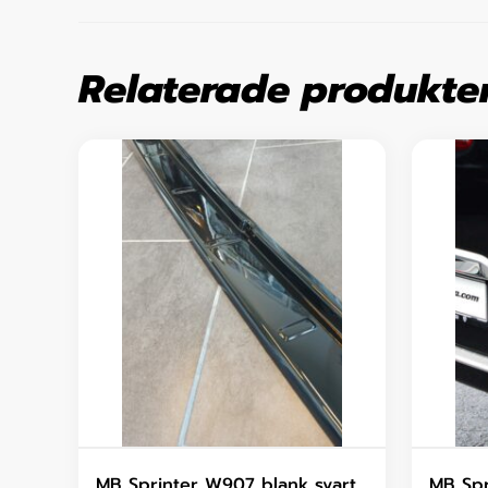
Relaterade produkte
MB Sprinter W907 blank svart
MB Spr