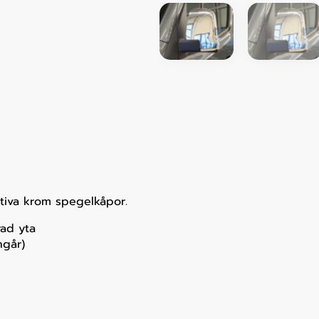
tiva krom spegelkåpor.
rad yta
ngår)