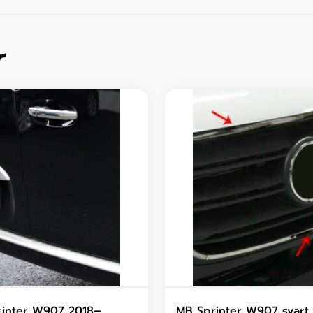
r
inter W907 2018–,
MB Sprinter W907 svart