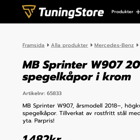
Skip to content
Produkter
Framsida
Alla produkter
Mercedes-Benz
MB Sprinter W907 20
spegelkåpor i krom
Artikelnr:
65833
MB Sprinter W907, årsmodell 2018–, högkv
spegelkåpor. Tillverkat av rostfritt stål m
yta. Parpris!
1.482
kr