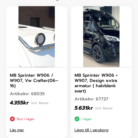
MB Sprinter W906 /
MB Sprinter W906 +
W907, Vw Crafter(06–
W907, Design extra
16)
armatur ( halvblank
svart)
Artikelnr:
68035
Artikelnr:
67727
4.355
kr
incl. Moms
5.631
kr
incl. Moms
Slut i lager
I lager
Läs mer
Lägg till i varukorg