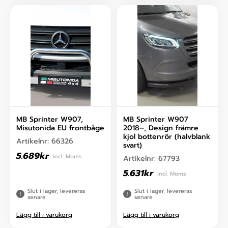
MB Sprinter W907,
MB Sprinter W907
Misutonida EU frontbåge
2018–, Design främre
kjol bottenrör (halvblank
Artikelnr:
66326
svart)
5.689
kr
incl. Moms
Artikelnr:
67793
5.631
kr
incl. Moms
Slut i lager, levereras
Slut i lager, levereras
senare
senare
Lägg till i varukorg
Lägg till i varukorg