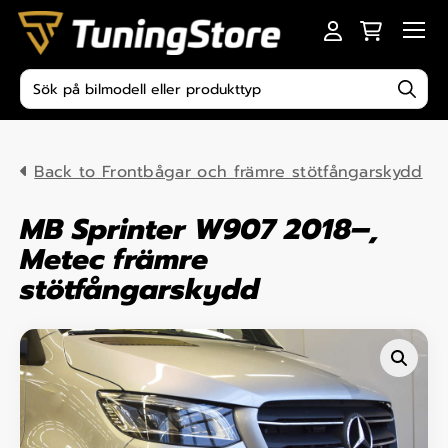
Skip to content
Men
Produktsökning
Back to Frontbågar och främre stötfångarskydd
MB Sprinter W907 2018–,
Metec främre
stötfångarskydd