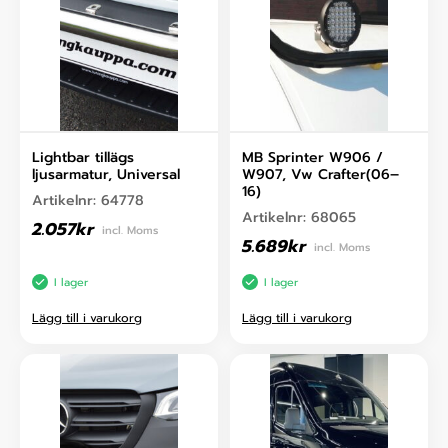
Lightbar tillägs
MB Sprinter W906 /
ljusarmatur, Universal
W907, Vw Crafter(06–
16)
Artikelnr:
64778
Artikelnr:
68065
2.057
kr
incl. Moms
5.689
kr
incl. Moms
I lager
I lager
Lägg till i varukorg
Lägg till i varukorg