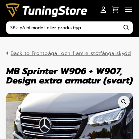
Skip to content
Men
Produktsökning
Back to Frontbågar och främre stötfångarskydd
MB Sprinter W906 + W907,
Design extra armatur (svart)