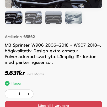
Artikelnr:
65862
MB Sprinter W906 2006–2018 + W907 2018–,
högkvalitativ Design extra armatur.
Pulverlackerad svart yta. Lämplig för fordon
med parkeringssensor.
5.631
kr
incl. Moms
I lager
Lägg till i varukorg