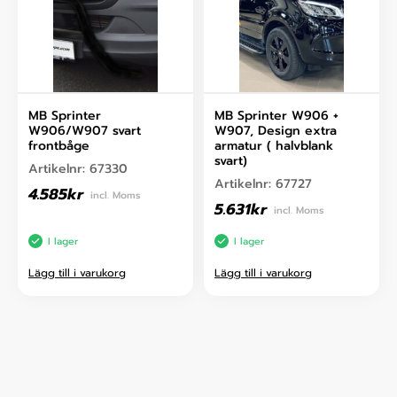
MB Sprinter
MB Sprinter W906 +
W906/W907 svart
W907, Design extra
frontbåge
armatur ( halvblank
svart)
Artikelnr:
67330
Artikelnr:
67727
4.585
kr
incl. Moms
5.631
kr
incl. Moms
I lager
I lager
Lägg till i varukorg
Lägg till i varukorg