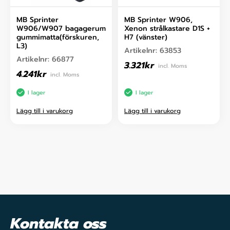
MB Sprinter
MB Sprinter W906,
W906/W907 bagagerum
Xenon strålkastare D1S +
gummimatta(förskuren,
H7 (vänster)
L3)
Artikelnr:
63853
Artikelnr:
66877
3.321
kr
incl. Moms
4.241
kr
incl. Moms
I lager
I lager
Lägg till i varukorg
Lägg till i varukorg
Kontakta oss