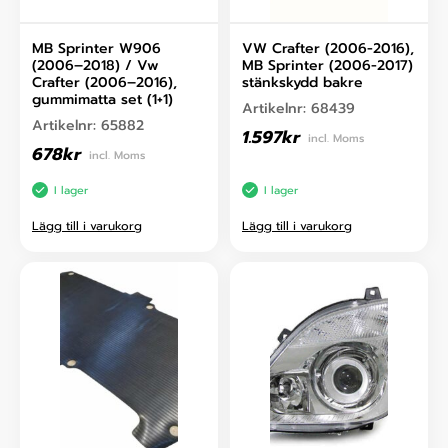
MB Sprinter W906
VW Crafter (2006-2016),
(2006–2018) / Vw
MB Sprinter (2006-2017)
Crafter (2006–2016),
stänkskydd bakre
gummimatta set (1+1)
Artikelnr:
68439
Artikelnr:
65882
1.597
kr
incl. Moms
678
kr
incl. Moms
I lager
I lager
Lägg till i varukorg
Lägg till i varukorg