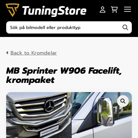
Skip to content
Men
Produktsökning
Back to Kromdelar
MB Sprinter W906 Facelift,
krompaket