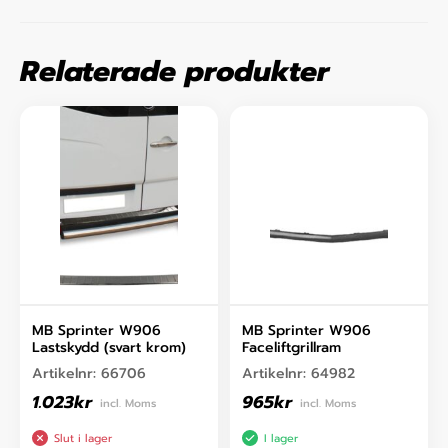
Relaterade produkter
MB Sprinter W906
MB Sprinter W906
Lastskydd (svart krom)
Faceliftgrillram
Artikelnr:
66706
Artikelnr:
64982
1.023
kr
965
kr
incl. Moms
incl. Moms
Slut i lager
I lager