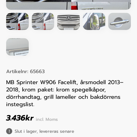
Artikelnr:
65663
MB Sprinter W906 Facelift, årsmodell 2013–
2018, krom paket: krom spegelkåpor,
dörrhandtag, grill lameller och bakdörrens
instegslist.
3.436
kr
incl. Moms
Slut i lager, levereras senare