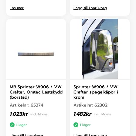
Läs mer
Lägg till i varukorg
MB Sprinter W906 / VW
Sprinter W906 / VW
Crafter, Omtec Lastskydd
Crafter spegelkåpor i
(borstad)
krom
Artikelnr:
65374
Artikelnr:
62302
1.023
kr
1.482
kr
incl. Moms
incl. Moms
I lager
I lager
Lägg till i varukorg
Lägg till i varukorg