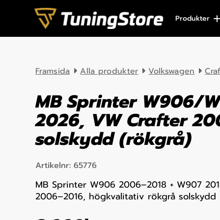
Skip to content
Produkter
Framsida
Alla produkter
Volkswagen
Cra
MB Sprinter W906/
2026, VW Crafter 20
solskydd (rökgrå)
Artikelnr:
65776
MB Sprinter W906 2006–2018 + W907 201
2006–2016, högkvalitativ rökgrå solskydd P