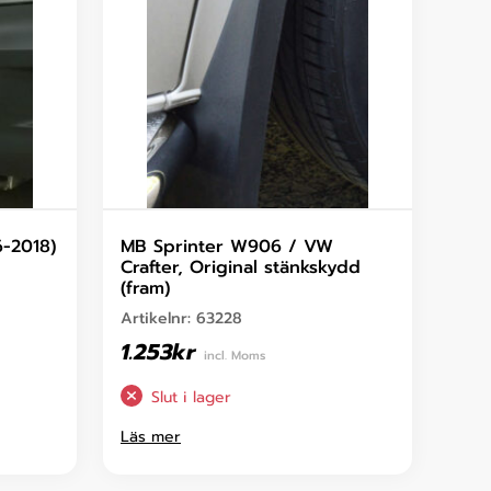
-2018)
MB Sprinter W906 / VW
Crafter, Original stänkskydd
(fram)
Artikelnr:
63228
1.253
kr
incl. Moms
Slut i lager
Läs mer