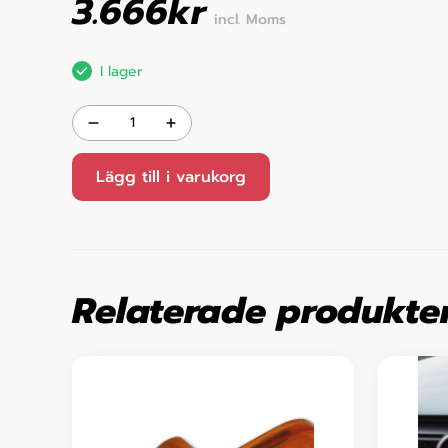
3.666
kr
incl. Moms
I lager
Lägg till i varukorg
Relaterade produkte