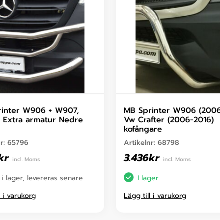
inter W906 + W907,
MB Sprinter W906 (2006
 Extra armatur Nedre
Vw Crafter (2006-2016)
kofångare
nr:
65796
Artikelnr:
68798
kr
3.436
kr
incl. Moms
incl. Moms
 i lager, levereras senare
I lager
l i varukorg
Lägg till i varukorg