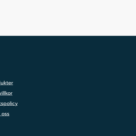
dukter
illkor
tspolicy
 oss