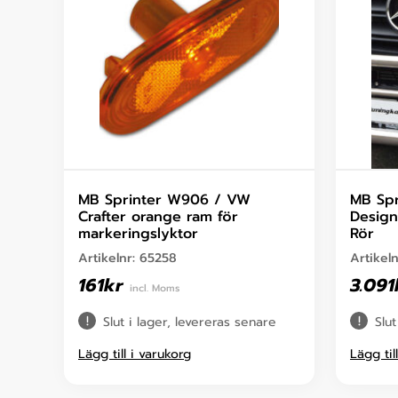
MB Sprinter W906 / VW
MB Spr
Crafter orange ram för
Design
markeringslyktor
Rör
Artikelnr:
65258
Artikel
161
kr
3.091
incl. Moms
Slut i lager, levereras senare
Slut
Lägg till i varukorg
Lägg til