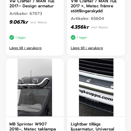
Vw Crafter / MAN TGE
VW Crafter / MAN TGE
2017– Design armatur
2017 >, Metec främre
stötfångarskydd
Artikelnr:
67073
Artikelnr:
65604
9.067
kr
incl. Moms
4.356
kr
incl. Moms
I lager
I lager
Lägg till i varukorg
Lägg till i varukorg
MB Sprinter W907
Lightbar tillägs
2018–, Metec taklampa
ljusarmatur, Universal