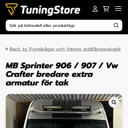
Skip to content
Men
Produktsökning
Back to Frontbågar och främre stötfångarskydd
MB Sprinter 906 / 907 / Vw
Crafter bredare extra
armatur för tak