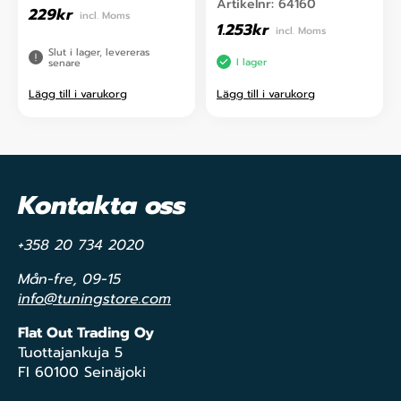
Artikelnr:
64160
229
kr
incl. Moms
1.253
kr
incl. Moms
Slut i lager, levereras
I lager
senare
Lägg till i varukorg
Lägg till i varukorg
Kontakta oss
+358 20 734 2020
Mån-fre, 09-15
info@tuningstore.com
Flat Out Trading Oy
Tuottajankuja 5
FI 60100 Seinäjoki