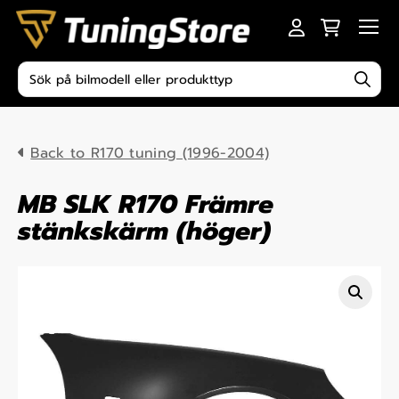
Skip to content
Men
Produktsökning
Back to R170 tuning (1996-2004)
MB SLK R170 Främre
stänkskärm (höger)