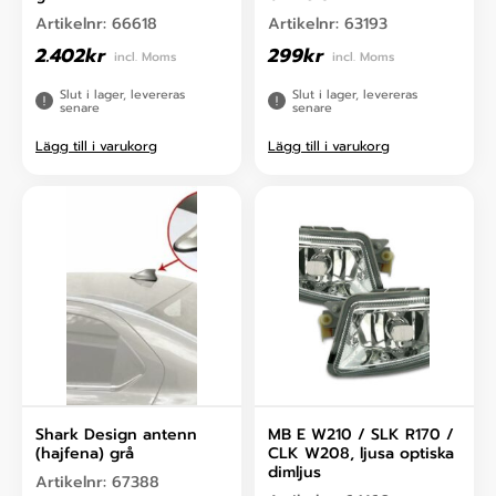
Artikelnr:
66618
Artikelnr:
63193
2.402
kr
299
kr
incl. Moms
incl. Moms
Slut i lager, levereras
Slut i lager, levereras
senare
senare
Lägg till i varukorg
Lägg till i varukorg
Shark Design antenn
MB E W210 / SLK R170 /
(hajfena) grå
CLK W208, ljusa optiska
dimljus
Artikelnr:
67388