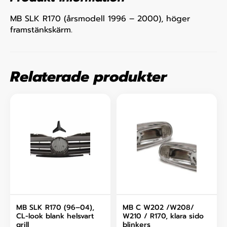
MB SLK R170 (årsmodell 1996 – 2000), höger
framstänkskärm.
Relaterade produkter
MB SLK R170 (96–04),
MB C W202 /W208/
CL-look blank helsvart
W210 / R170, klara sido
grill
blinkers