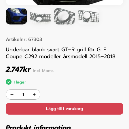
Artikelnr:
67303
Underbar blank svart GT–R grill för GLE
Coupe C292 modeller årsmodell 2015–2018
2.747
kr
incl. Moms
I lager
Lägg till i varukorg
Produkt information