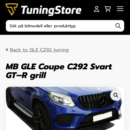
Skip to content
Men
Produktsökning
Back to GLE C292 tuning
MB GLE Coupe C292 Svart
GT–R grill