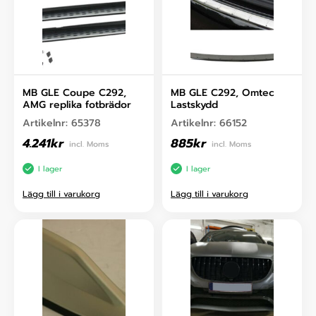
MB GLE Coupe C292,
MB GLE C292, Omtec
AMG replika fotbrädor
Lastskydd
Artikelnr:
65378
Artikelnr:
66152
4.241
kr
885
kr
incl. Moms
incl. Moms
I lager
I lager
Lägg till i varukorg
Lägg till i varukorg