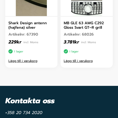
Shark Design antenn
MB GLE 63 AMG C292
(hajfena) silver
Gloss Svart GT–R grill
Artikelnr:
67390
Artikelnr:
68026
229
kr
3.781
kr
incl. Moms
incl. Moms
I lager
I lager
Lägg till i varukorg
Lägg till i varukorg
Kontakta oss
+358 20 734 2020