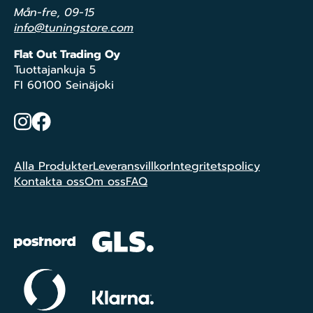
Mån-fre, 09-15
info@tuningstore.com
Flat Out Trading Oy
Tuottajankuja 5
FI 60100 Seinäjoki
Instagram
Facebook
Alla Produkter
Leveransvillkor
Integritetspolicy
Kontakta oss
Om oss
FAQ