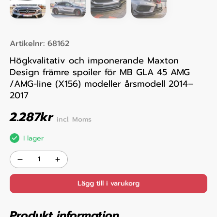
Artikelnr:
68162
Högkvalitativ och imponerande Maxton
Design främre spoiler för MB GLA 45 AMG
/AMG-line (X156) modeller årsmodell 2014–
2017
2.287
kr
incl. Moms
I lager
Lägg till i varukorg
Produkt information