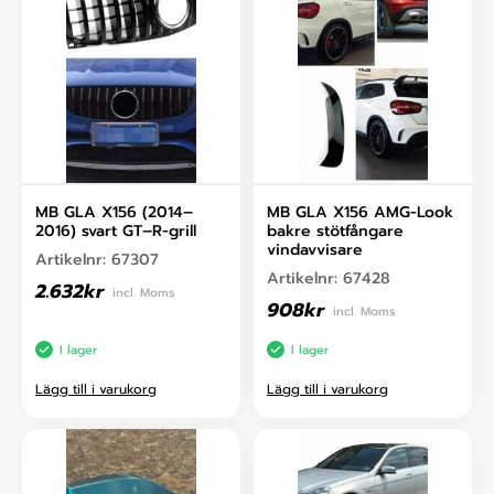
MB GLA X156 (2014–
MB GLA X156 AMG-Look
2016) svart GT–R-grill
bakre stötfångare
vindavvisare
Artikelnr:
67307
Artikelnr:
67428
2.632
kr
incl. Moms
908
kr
incl. Moms
I lager
I lager
Lägg till i varukorg
Lägg till i varukorg