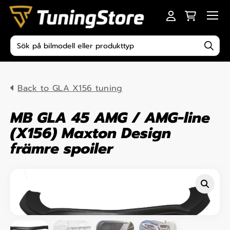
Skip to content
Men
Produktsökning
Back to GLA X156 tuning
MB GLA 45 AMG / AMG-line
(X156) Maxton Design
främre spoiler