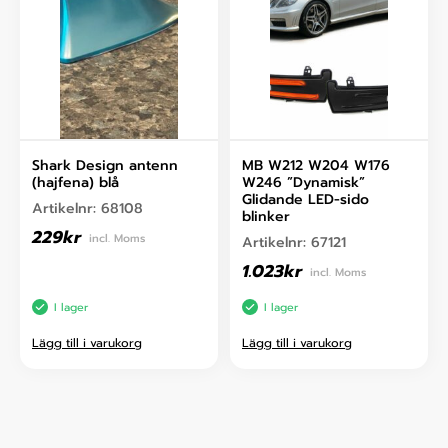
Shark Design antenn
MB W212 W204 W176
(hajfena) blå
W246 ”Dynamisk”
Glidande LED-sido
Artikelnr:
68108
blinker
229
kr
incl. Moms
Artikelnr:
67121
1.023
kr
incl. Moms
I lager
I lager
Lägg till i varukorg
Lägg till i varukorg