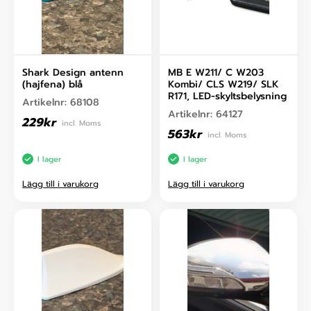
Shark Design antenn
MB E W211/ C W203
(hajfena) blå
Kombi/ CLS W219/ SLK
R171, LED-skyltsbelysning
Artikelnr:
68108
Artikelnr:
64127
229
kr
incl. Moms
563
kr
incl. Moms
I lager
I lager
Lägg till i varukorg
Lägg till i varukorg