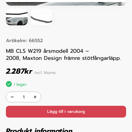
Artikelnr:
66552
MB CLS W219 årsmodell 2004 –
2008, Maxton Design främre stötfångarläpp.
2.287
kr
incl. Moms
I lager
Lägg till i varukorg
Produkt information