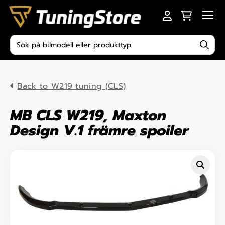
Skip to content
Men
Produktsökning
Back to W219 tuning (CLS)
MB CLS W219, Maxton
Design V.1 främre spoiler