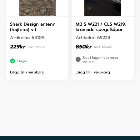
Shark Design antenn
MB S W221 / CLS W219,
(hajfena) vit
kromade spegelkåpor
Artikelnr:
68109
Artikelnr:
65228
229
kr
850
kr
incl. Moms
incl. Moms
Slut i lager, levereras
I lager
senare
Lägg till i varukorg
Lägg till i varukorg