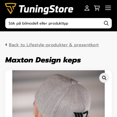
Skip to content
Men
Produktsökning
Back to Lifestyle-produkter & presentkort
Maxton Design keps