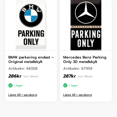
BMW parkering endast –
Mercedes Benz Parking
Original metallskylt
Only 3D metallskylt
Artikelnr:
66558
Artikelnr:
67959
286
kr
287
kr
incl. Moms
incl. Moms
I lager
I lager
Lägg till i varukorg
Lägg till i varukorg