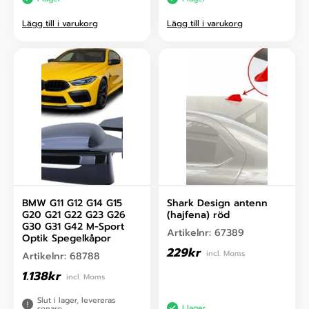
Lägg till i varukorg
Lägg till i varukorg
BMW G11 G12 G14 G15
Shark Design antenn
G20 G21 G22 G23 G26
(hajfena) röd
G30 G31 G42 M-Sport
Artikelnr:
67389
Optik Spegelkåpor
229
kr
incl. Moms
Artikelnr:
68788
1.138
kr
incl. Moms
Slut i lager, levereras
I lager
senare