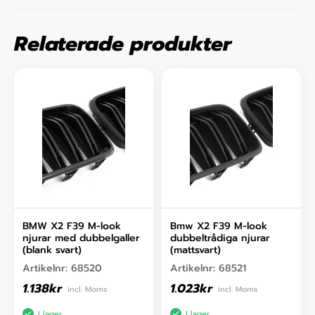
Relaterade produkter
BMW X2 F39 M-look
Bmw X2 F39 M-look
njurar med dubbelgaller
dubbeltrådiga njurar
(blank svart)
(mattsvart)
Artikelnr:
68520
Artikelnr:
68521
1.138
kr
1.023
kr
incl. Moms
incl. Moms
I lager
I lager