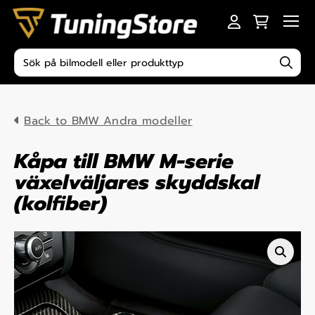
Skip to content
Men
Produktsökning
Back to BMW Andra modeller
Kåpa till BMW M-serie
växelväljares skyddskal
(kolfiber)