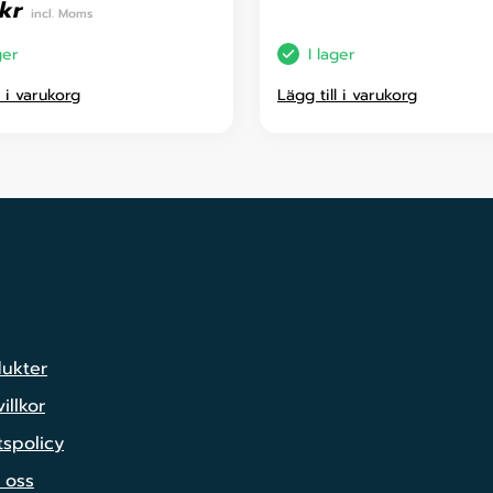
kr
incl. Moms
ger
I lager
l i varukorg
Lägg till i varukorg
dukter
illkor
tspolicy
 oss