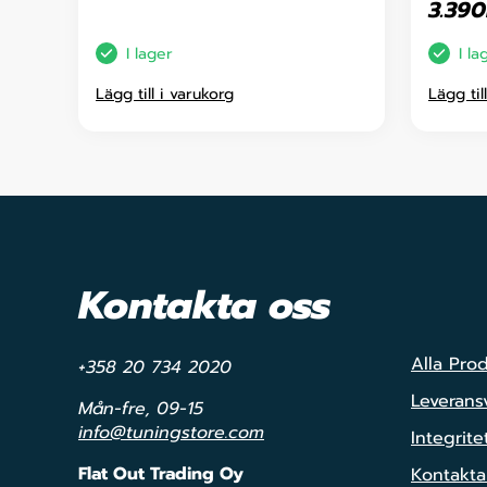
3.390
I lager
I la
Lägg till i varukorg
Lägg til
Kontakta oss
Alla Pro
+358 20 734 2020
Leveransv
Mån-fre, 09-15
info@tuningstore.com
Integrite
Flat Out Trading Oy
Kontakta