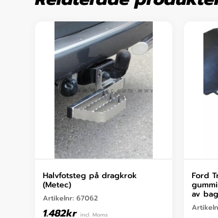
Halvfotsteg på dragkrok
Ford T
(Metec)
gummim
av ba
Artikelnr:
67062
Artikel
1.482
kr
incl. Moms