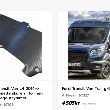
ransit Van L4 2014–>
Ford Transit Van Trail gril
atta skuren i formen
Artikelnr:
67327
gageutrymmet
4.585
kr
incl. Moms
nr:
67105