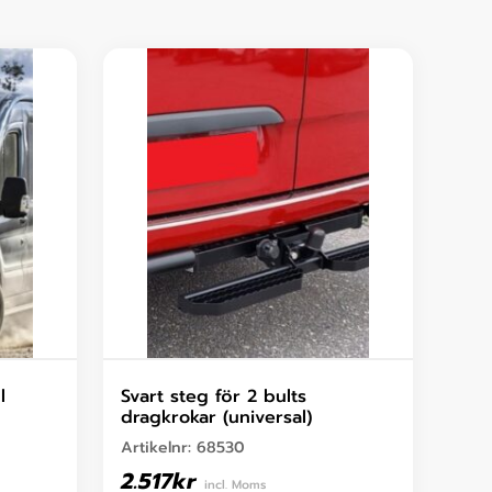
l
Svart steg för 2 bults
dragkrokar (universal)
Artikelnr:
68530
2.517
kr
incl. Moms