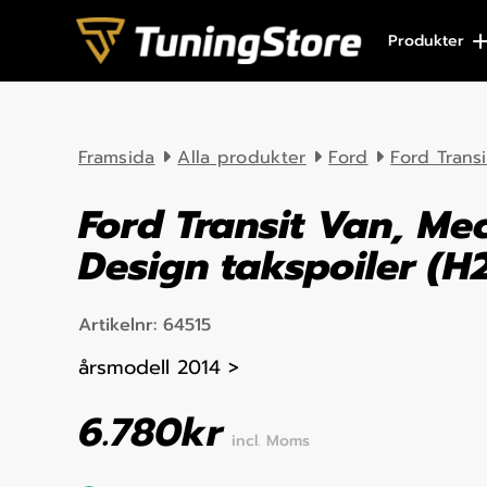
Skip to content
Produkter
Framsida
Alla produkter
Ford
Ford Trans
Ford Transit Van, Me
Design takspoiler (H
Artikelnr:
64515
årsmodell 2014 >
6.780
kr
incl. Moms