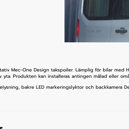
tativ Mec-One Design takspoiler. Lämplig för bilar med H2 
yta. Produkten kan installeras antingen målad eller omå
sbelysning, bakre LED markeringslyktor och backkamera 
r