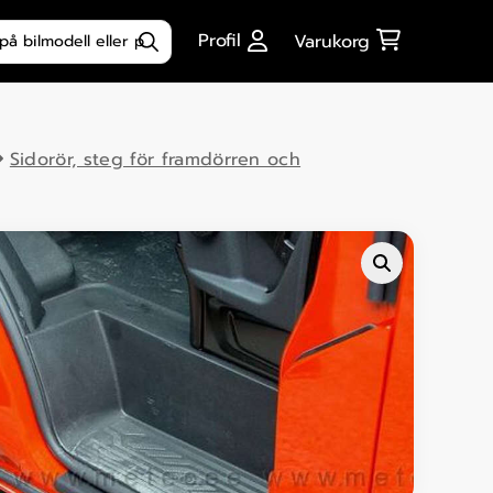
ktsökning
Profil
Varukorg
Sidorör, steg för framdörren och