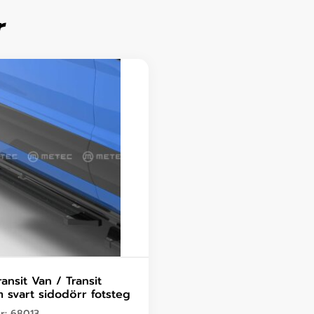
r
ansit Van / Transit
 svart sidodörr fotsteg
nr:
68013