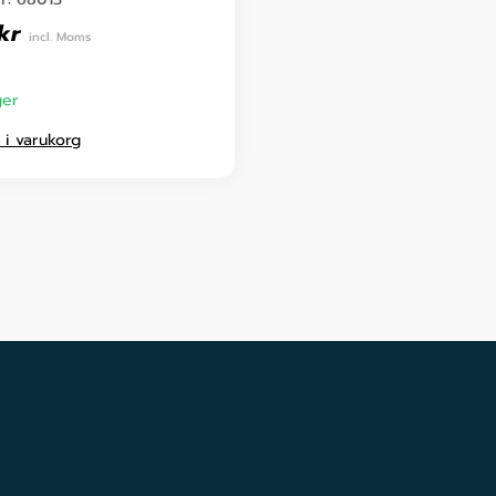
kr
incl. Moms
ger
l i varukorg