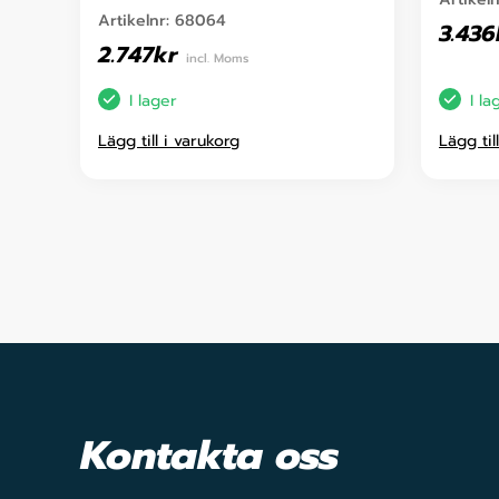
Artikelnr:
68064
3.436
2.747
kr
incl. Moms
I lager
I la
Lägg till i varukorg
Lägg til
Kontakta oss