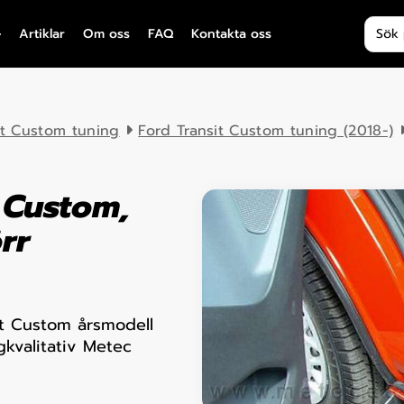
Produ
Artiklar
Om oss
FAQ
Kontakta oss
it Custom tuning
Ford Transit Custom tuning (2018-)
t Custom,
rr
it Custom årsmodell
kvalitativ Metec