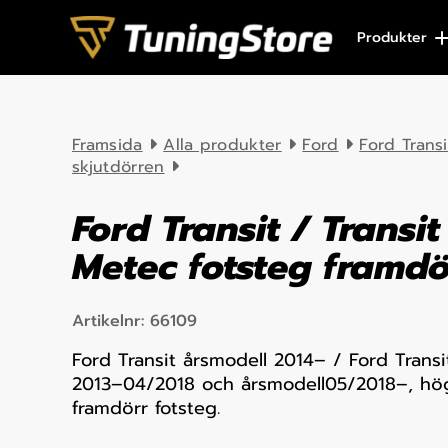
Skip to content
Produkter
Framsida
Alla produkter
Ford
Ford Trans
skjutdörren
Ford Transit / Transi
Metec fotsteg framdö
Artikelnr:
66109
Ford Transit årsmodell 2014– / Ford Trans
2013–04/2018 och årsmodell05/2018–, hög
framdörr fotsteg.