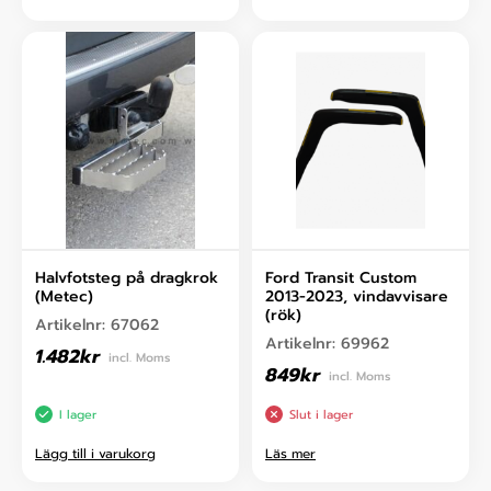
Halvfotsteg på dragkrok
Ford Transit Custom
(Metec)
2013-2023, vindavvisare
(rök)
Artikelnr:
67062
Artikelnr:
69962
1.482
kr
incl. Moms
849
kr
incl. Moms
I lager
Slut i lager
Lägg till i varukorg
Läs mer