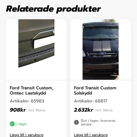
Relaterade produkter
Ford Transit Custom,
Ford Transit Custom
Omtec Lastskydd
Solskydd
Artikelnr:
65983
Artikelnr:
68817
908
kr
2.632
kr
incl. Moms
incl. Moms
Slut i lager, levereras
I lager
senare
Lägg till i varukorg
Lägg till i varukorg