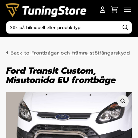
Skip to content
Men
Produktsökning
Back to Frontbågar och främre stötfångarskydd
Ford Transit Custom,
Misutonida EU frontbåge