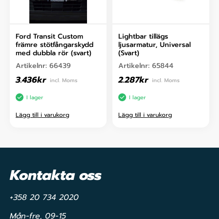
Ford Transit Custom
Lightbar tillägs
främre stötfångarskydd
ljusarmatur, Universal
med dubbla rör (svart)
(Svart)
Artikelnr:
66439
Artikelnr:
65844
3.436
kr
2.287
kr
incl. Moms
incl. Moms
I lager
I lager
Lägg till i varukorg
Lägg till i varukorg
Kontakta oss
+358 20 734 2020
Mån-fre, 09-15