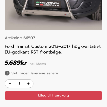
Artikelnr:
66507
Ford Transit Custom 2013–2017 högkvalitativt
EU-godkänt RST frontbåge.
5.689
kr
incl. Moms
Slut i lager, levereras senare
Lägg till i varukorg