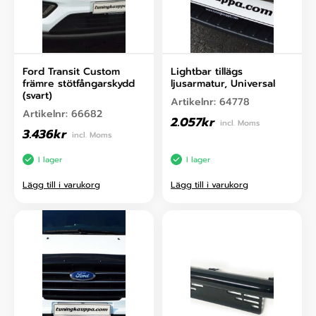
Ford Transit Custom
Lightbar tillägs
främre stötfångarskydd
ljusarmatur, Universal
(svart)
Artikelnr:
64778
Artikelnr:
66682
2.057
kr
incl. Moms
3.436
kr
incl. Moms
I lager
I lager
Lägg till i varukorg
Lägg till i varukorg