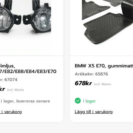
mljus,
BMW X5 E70, gummimatt
87/E82/E88/E84/E83/E70
Artikelnr:
65876
nr:
67074
678
kr
incl. Moms
kr
incl. Moms
 i lager, levereras senare
I lager
l i varukorg
Lägg till i varukorg