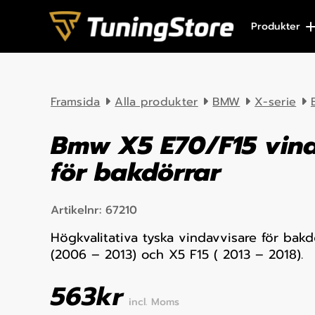
Skip to content
Produkter
Framsida
Alla produkter
BMW
X-serie
Bmw X5 E70/F15 vin
för bakdörrar
Artikelnr:
67210
Högkvalitativa tyska vindavvisare för bak
(2006 – 2013) och X5 F15 ( 2013 – 2018).
563
kr
incl. Moms