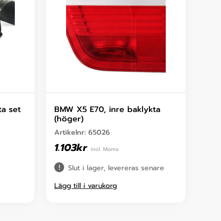
a set
BMW X5 E70, inre baklykta
(höger)
Artikelnr:
65026
1.103
kr
incl. Moms
Slut i lager, levereras senare
Lägg till i varukorg