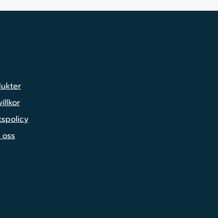
dukter
illkor
tspolicy
 oss