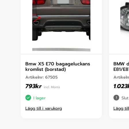
Bmw X5 E70 bagageluckans
BMW di
kromlist (borstad)
E81/E
Artikelnr:
67505
Artikel
793
kr
1.023
incl. Moms
I lager
Slut
Lägg till i varukorg
Lägg til