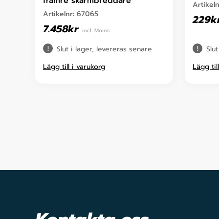
främre skärmbreddare
Artikel
Artikelnr:
67065
229
k
7.458
kr
incl. Moms
Slut i lager, levereras senare
Slut
Lägg till i varukorg
Lägg til