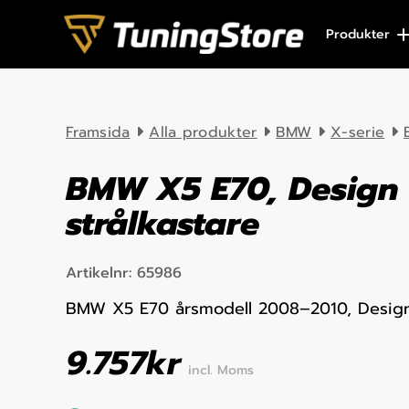
Skip to content
Produkter
Framsida
Alla produkter
BMW
X-serie
BMW X5 E70, Design
strålkastare
Artikelnr:
65986
BMW X5 E70 årsmodell 2008–2010, Design 
9.757
kr
incl. Moms