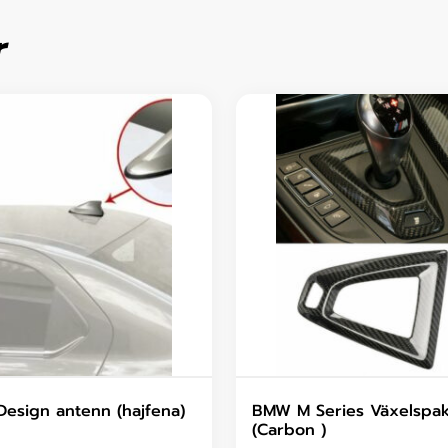
r
Design antenn (hajfena)
BMW M Series Växelspa
(Carbon )