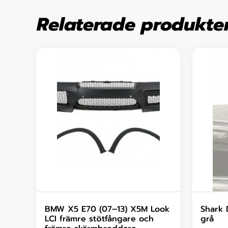
Relaterade produkte
BMW X5 E70 (07–13) X5M Look
Shark 
LCI främre stötfångare och
grå