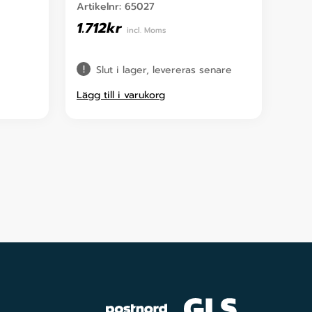
Artikelnr:
65027
1.712
kr
incl. Moms
Slut i lager, levereras senare
Lägg till i varukorg