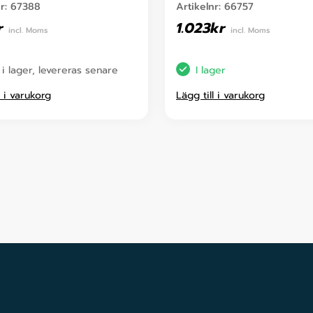
nr:
67388
Artikelnr:
66757
r
1.023
kr
incl. Moms
incl. Moms
 i lager, levereras senare
I lager
l i varukorg
Lägg till i varukorg