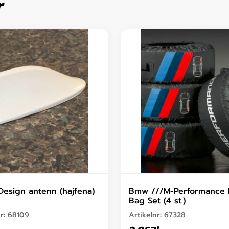
r
Design antenn (hajfena)
Bmw ///M-Performance 
Bag Set (4 st.)
nr:
68109
Artikelnr:
67328