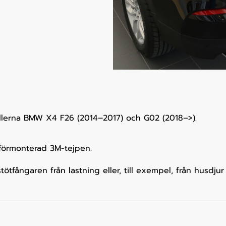
odellerna BMW X4 F26 (2014–2017) och G02 (2018–>).
förmonterad 3M-tejpen.
tötfångaren från lastning eller, till exempel, från husdju