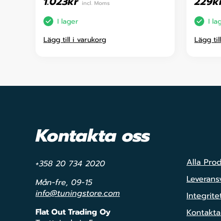
1.023
kr
229
k
incl. Moms
I lager
I la
Lägg till i varukorg
Lägg til
Kontakta oss
Alla Pro
+358 20 734 2020
Leveransv
Mån-fre, 09-15
info@tuningstore.com
Integrite
Flat Out Trading Oy
Kontakta