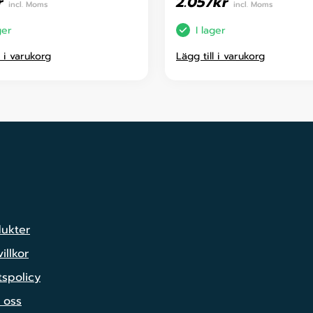
r
2.057
kr
incl. Moms
incl. Moms
ger
I lager
l i varukorg
Lägg till i varukorg
dukter
illkor
tspolicy
 oss