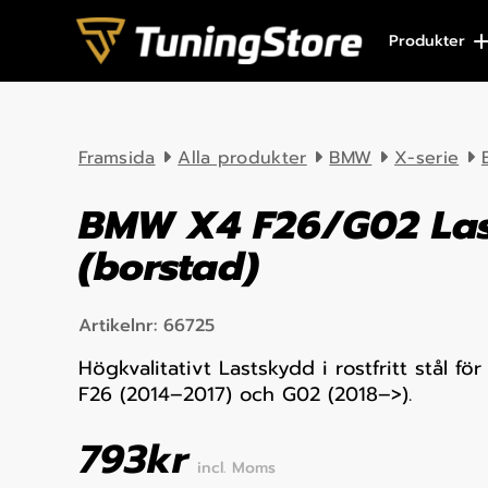
Skip to content
Produkter
Framsida
Alla produkter
BMW
X-serie
BMW X4 F26/G02 La
(borstad)
Artikelnr:
66725
Högkvalitativt Lastskydd i rostfritt stål 
F26 (2014–2017) och G02 (2018–>).
793
kr
incl. Moms