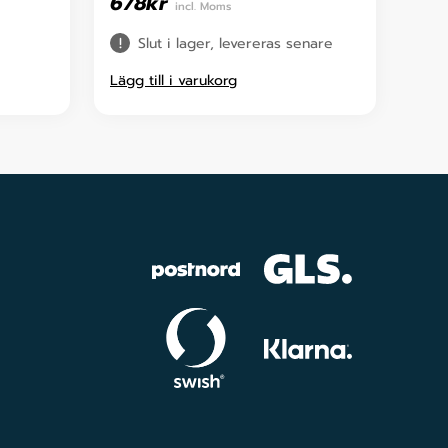
678
kr
incl. Moms
Slut i lager, levereras senare
Lägg till i varukorg