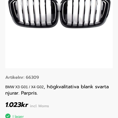
Artikelnr:
66309
, högkvalitativa blank svarta
BMW X3 G01 / X4 G02
njurar. Parpris.
1.023
kr
incl. Moms
I lager