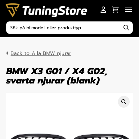
Skip to content
Men
Produktsökning
Back to Alla BMW njurar
BMW X3 G01 / X4 G02,
svarta njurar (blank)