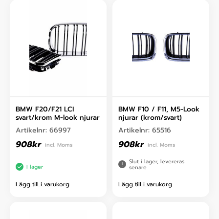
BMW F20/F21 LCI
BMW F10 / F11, M5-Look
svart/krom M-look njurar
njurar (krom/svart)
Artikelnr:
66997
Artikelnr:
65516
908
kr
908
kr
incl. Moms
incl. Moms
Slut i lager, levereras
I lager
senare
Lägg till i varukorg
Lägg till i varukorg