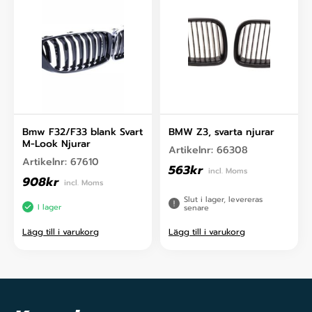
Bmw F32/F33 blank Svart
BMW Z3, svarta njurar
M-Look Njurar
Artikelnr:
66308
Artikelnr:
67610
563
kr
incl. Moms
908
kr
incl. Moms
Slut i lager, levereras
I lager
senare
Lägg till i varukorg
Lägg till i varukorg