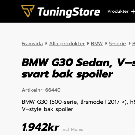
Skip to content
Produkter
Framsida
Alla produkter
BMW
5-serie
B
BMW G30 Sedan, V–s
svart bak spoiler
Artikelnr:
66440
BMW G30 (500-serie, årsmodell 2017 >), hö
V–style bak spoiler
1.942
kr
incl. Moms