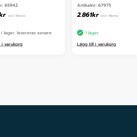
nr:
65942
Artikelnr:
67975
kr
2.861
kr
incl. Moms
incl. Moms
 i lager, levereras senare
I lager
l i varukorg
Lägg till i varukorg