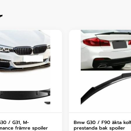
r
0 / G31, M-
Bmw G30 / F90 äkta kolf
mance främre spoiler
prestanda bak spoiler