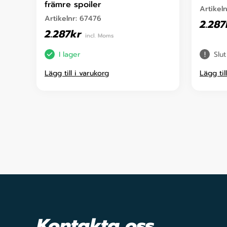
främre spoiler
Artikel
Artikelnr:
67476
2.287
2.287
kr
incl. Moms
I lager
Slut
Lägg till i varukorg
Lägg til
Kontakta oss