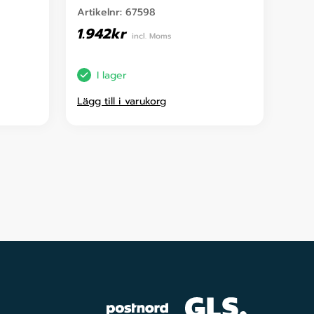
Artikelnr:
67598
1.942
kr
incl. Moms
I lager
Lägg till i varukorg