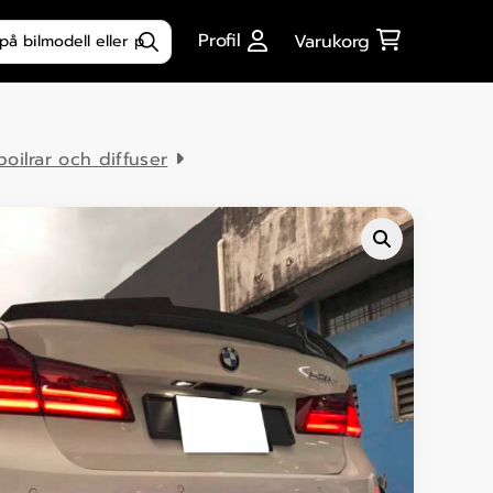
ktsökning
Profil
Varukorg
spoilrar och diffuser