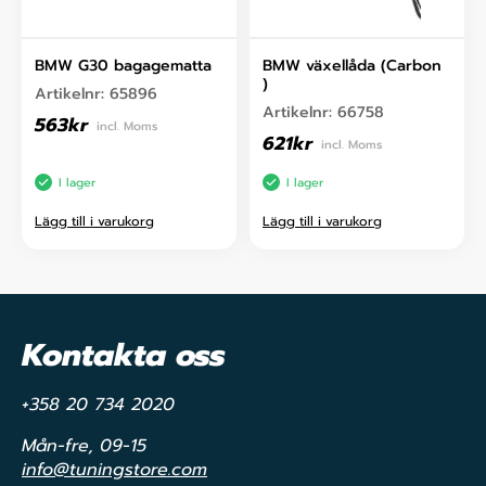
BMW G30 bagagematta
BMW växellåda (Carbon
)
Artikelnr:
65896
Artikelnr:
66758
563
kr
incl. Moms
621
kr
incl. Moms
I lager
I lager
Lägg till i varukorg
Lägg till i varukorg
Kontakta oss
+358 20 734 2020
Mån-fre, 09-15
info@tuningstore.com