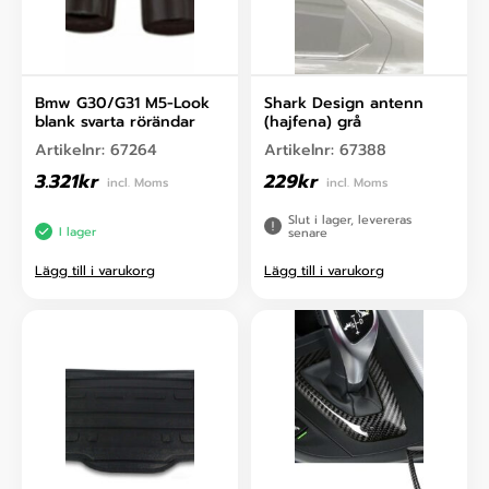
Bmw G30/G31 M5-Look
Shark Design antenn
blank svarta rörändar
(hajfena) grå
Artikelnr:
67264
Artikelnr:
67388
3.321
kr
229
kr
incl. Moms
incl. Moms
Slut i lager, levereras
I lager
senare
Lägg till i varukorg
Lägg till i varukorg