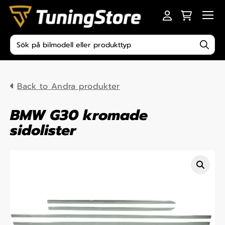
Skip to content
Men
Produktsökning
Back to Andra produkter
BMW G30 kromade
sidolister