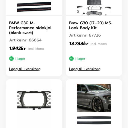
BMW G30 M-
Bmw G30 (17–20) M5-
Performance sidokjol
Look Body Kit
(blank svart)
Artikelnr:
67736
Artikelnr:
66664
13.733
kr
incl. Moms
1.942
kr
incl. Moms
I lager
I lager
Lägg till i varukorg
Lägg till i varukorg