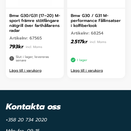
Bmw G30/G31 (17–20) M-
Bmw G30 / G31 M-
sport främre stötfångare
performance Fållinsatser
nätgrill över farthållarens
i kolfiberlook
radar
Artikelnr:
68254
Artikelnr:
67565
2.517
kr
incl. Moms
793
kr
incl. Moms
Slut i lager, levereras
I lager
senare
Lägg till i varukorg
Lägg till i varukorg
Kontakta oss
+358 20 734 2020
Mån-fre, 09-15