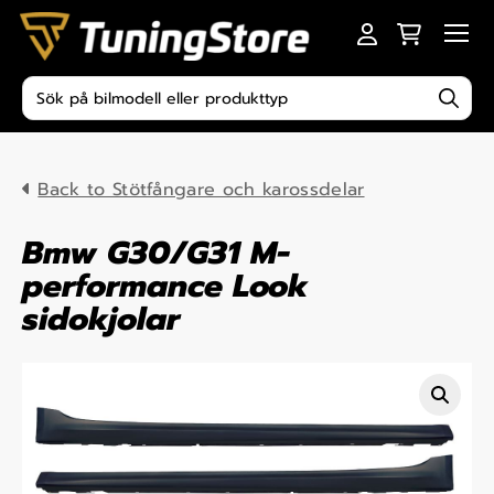
Skip to content
Men
Produktsökning
Back to Stötfångare och karossdelar
Bmw G30/G31 M-
performance Look
sidokjolar