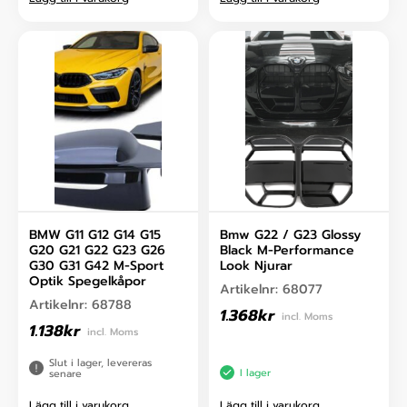
BMW G11 G12 G14 G15
Bmw G22 / G23 Glossy
G20 G21 G22 G23 G26
Black M-Performance
G30 G31 G42 M-Sport
Look Njurar
Optik Spegelkåpor
Artikelnr:
68077
Artikelnr:
68788
1.368
kr
incl. Moms
1.138
kr
incl. Moms
Slut i lager, levereras
I lager
senare
Lägg till i varukorg
Lägg till i varukorg