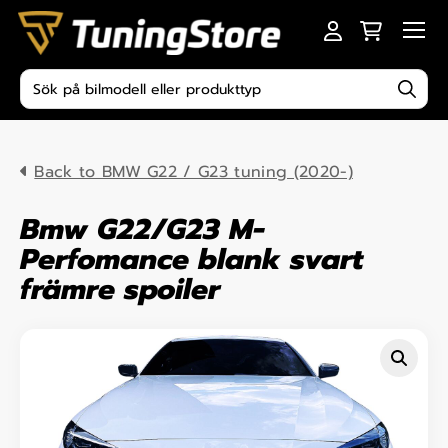
Skip to content
Men
Produktsökning
Back to BMW G22 / G23 tuning (2020-)
Bmw G22/G23 M-
Perfomance blank svart
främre spoiler