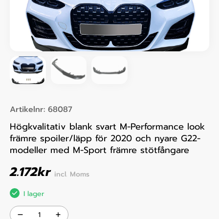
Artikelnr:
68087
Högkvalitativ blank svart M-Performance look
främre spoiler/läpp för 2020 och nyare G22-
modeller med M-Sport främre stötfångare
2.172
kr
incl. Moms
I lager