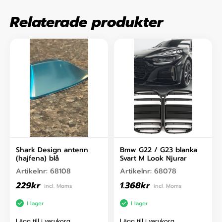
Relaterade produkter
Shark Design antenn
Bmw G22 / G23 blanka
(hajfena) blå
Svart M Look Njurar
Artikelnr:
68108
Artikelnr:
68078
229
kr
1.368
kr
incl. Moms
incl. Moms
I lager
I lager
Lägg till i varukorg
Lägg till i varukorg