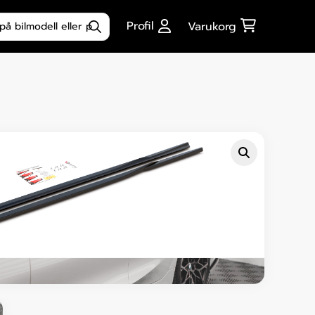
ktsökning
Profil
Varukorg