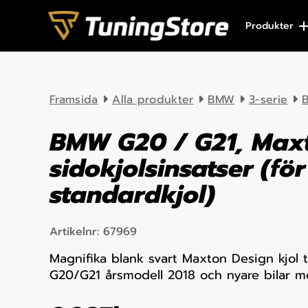
Skip to content
Produkter
Framsida
Alla produkter
BMW
3-serie
B
BMW G20 / G21, Max
sidokjolsinsatser (för
standardkjol)
Artikelnr:
67969
Magnifika blank svart Maxton Design kjol 
G20/G21 årsmodell 2018 och nyare bilar m