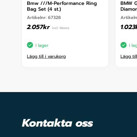
Bmw ///M-Performance Ring
BMW G2
Bag Set (4 st.)
Diamon
Artikelnr:
67328
Artikel
2.057
kr
1.023
incl. Moms
I lager
I la
Lägg till i varukorg
Lägg til
Kontakta oss