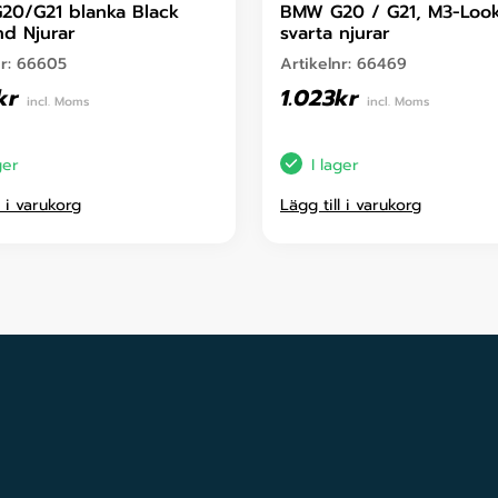
0/G21 blanka Black
BMW G20 / G21, M3-Loo
d Njurar
svarta njurar
nr:
66605
Artikelnr:
66469
kr
1.023
kr
incl. Moms
incl. Moms
ger
I lager
l i varukorg
Lägg till i varukorg