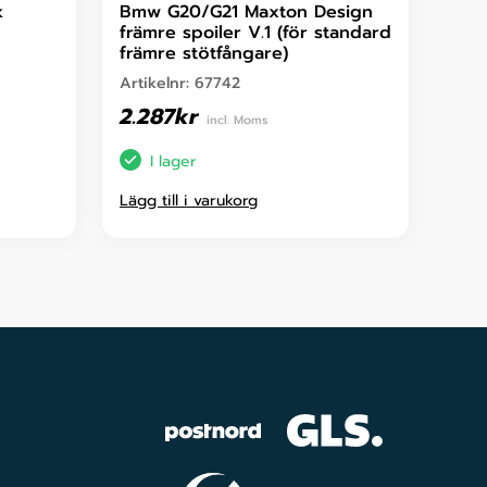
k
Bmw G20/G21 Maxton Design
främre spoiler V.1 (för standard
främre stötfångare)
Artikelnr:
67742
2.287
kr
incl. Moms
I lager
Lägg till i varukorg