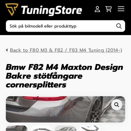
Skip to content
Men
Produktsökning
Back to F80 M3 & F82 / F83 M4 Tuning (2014-)
Bmw F82 M4 Maxton Design
Bakre stötfångare
cornersplitters