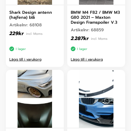
Shark Design antenn
BMW M4 F82 / BMW M3
(hajfena) blå
G80 2021 – Maxton
Design Framspoiler V.3
Artikelnr:
68108
Artikelnr:
68859
229
kr
incl. Moms
2.287
kr
incl. Moms
I lager
I lager
Lägg till i varukorg
Lägg till i varukorg