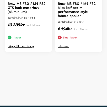
Bmw M3 F80 / M4 F82
Bmw M3 F80 / M4 F82
GTS look motorhuv
äkta kolfiber M-
(aluminium)
performance style
främre spoiler
Artikelnr:
68093
Artikelnr:
67766
10.285
kr
incl. Moms
6.194
kr
incl. Moms
I lager
Slut i lager
Lägg till i varukorg
Läs mer