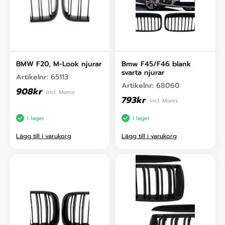
BMW F20, M-Look njurar
Bmw F45/F46 blank
svarta njurar
Artikelnr:
65113
Artikelnr:
68060
908
kr
incl. Moms
793
kr
incl. Moms
I lager
I lager
Lägg till i varukorg
Lägg till i varukorg