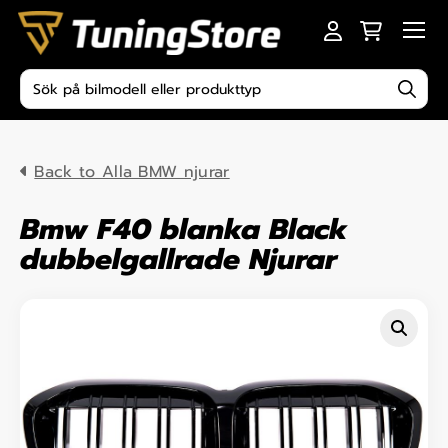
Skip to content
Men
Produktsökning
Back to Alla BMW njurar
Bmw F40 blanka Black
dubbelgallrade Njurar