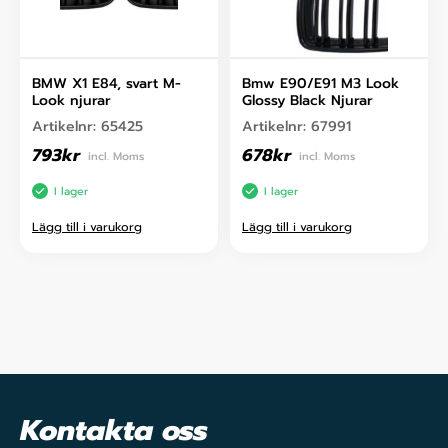
BMW X1 E84, svart M-
Bmw E90/E91 M3 Look
Look njurar
Glossy Black Njurar
Artikelnr:
65425
Artikelnr:
67991
793
kr
678
kr
incl. Moms
incl. Moms
I lager
I lager
Lägg till i varukorg
Lägg till i varukorg
Kontakta oss