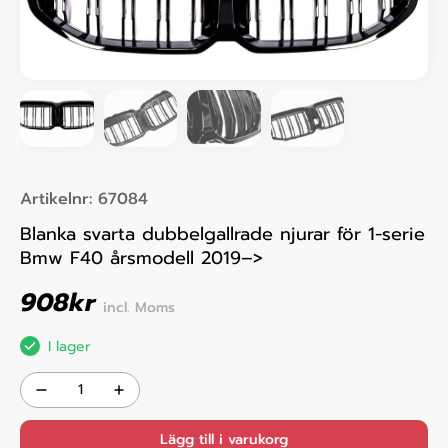
Artikelnr:
67084
Blanka svarta dubbelgallrade njurar för 1-serie
Bmw F40 årsmodell 2019–>
908
kr
incl. Moms
I lager
Lägg till i varukorg