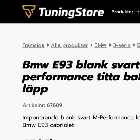
Skip to content
Produkter
Framsida
Alla produkter
BMW
3-serie
B
Bmw E93 blank svart
performance titta bak
läpp
Artikelnr:
67689
Imponerande blank svart M-Performance lo
Bmw E93 cabriolet