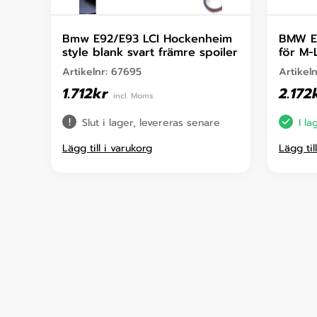
Bmw E92/E93 LCI Hockenheim
BMW E9
style blank svart främre spoiler
för M-
Artikelnr:
67695
Artikel
1.712
kr
2.172
incl. Moms
Slut i lager, levereras senare
I la
Lägg till i varukorg
Lägg til