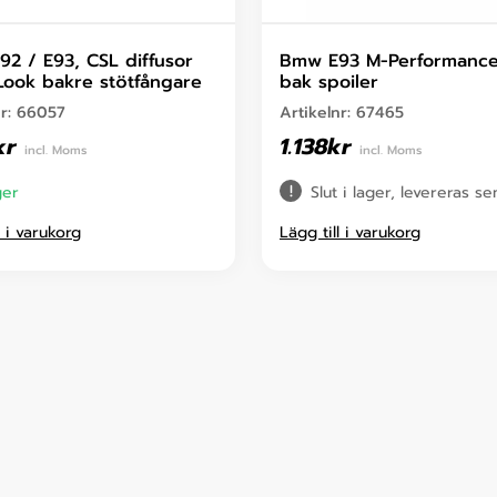
2 / E93, CSL diffusor
Bmw E93 M-Performance
Look bakre stötfångare
bak spoiler
nr:
66057
Artikelnr:
67465
kr
1.138
kr
incl. Moms
incl. Moms
ger
Slut i lager, levereras s
l i varukorg
Lägg till i varukorg