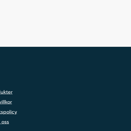
dukter
illkor
tspolicy
 oss