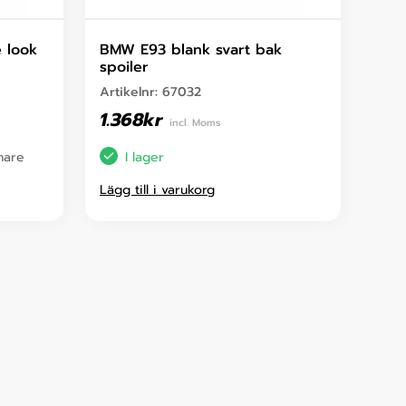
 look
BMW E93 blank svart bak
spoiler
Artikelnr:
67032
1.368
kr
incl. Moms
enare
I lager
Lägg till i varukorg