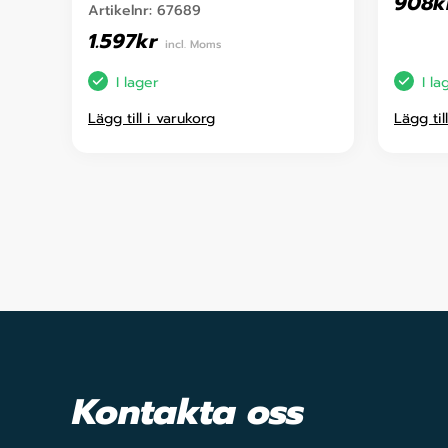
908
k
Artikelnr:
67689
1.597
kr
incl. Moms
I lager
I la
Lägg till i varukorg
Lägg til
Kontakta oss