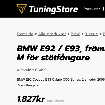
Skip to content
Produkter
Framsida
Alla produkter
BMW
3-serie
B
BMW E92 / E93, främr
M för stötfångare
Artikelnr:
66459
BMW E92 Coupe / E93 Cabrio (300 Series, årsmodell 2006–2
M-stötfångare
1.827
kr
incl. Moms