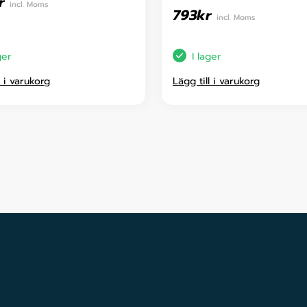
r
incl. Moms
793
kr
incl. Moms
ger
I lager
l i varukorg
Lägg till i varukorg