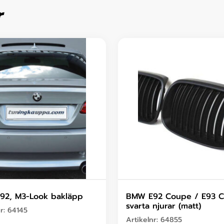
r
92, M3-Look bakläpp
BMW E92 Coupe / E93 C
svarta njurar (matt)
nr:
64145
Artikelnr:
64855