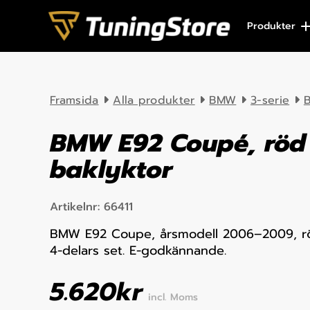
Skip to content
Produkter
Framsida
Alla produkter
BMW
3-serie
B
BMW E92 Coupé, röd
baklyktor
Artikelnr:
66411
BMW E92 Coupe, årsmodell 2006–2009, rö
4-delars set. E-godkännande.
5.620
kr
incl. Moms