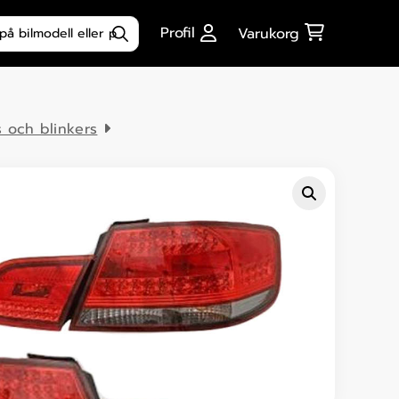
ktsökning
Profil
Varukorg
s och blinkers