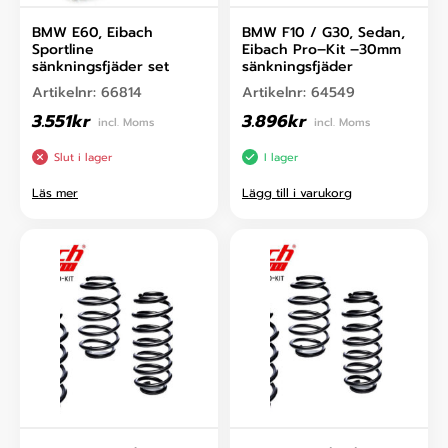
BMW E60, Eibach
BMW F10 / G30, Sedan,
Sportline
Eibach Pro–Kit –30mm
sänkningsfjäder set
sänkningsfjäder
Artikelnr:
66814
Artikelnr:
64549
3.551
kr
3.896
kr
incl. Moms
incl. Moms
Slut i lager
I lager
Läs mer
Lägg till i varukorg