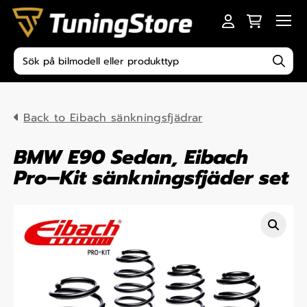
Skip to content
Men
Produktsökning
Back to Eibach sänkningsfjädrar
BMW E90 Sedan, Eibach
Pro–Kit sänkningsfjäder set