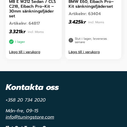
MB E W212 Sedan / CLS
BMW E60, Eibach Pro–
C218, Eibach Pro–Kit –
Kit sänkningsfjäderset
30mm sänkningsfjäder
Artikelnr:
63404
set
3.425
kr
incl. Moms
Artikelnr:
64817
3.321
kr
incl. Moms
Slut i lager, levereras
I lager
senare
Lägg till i varukorg
Lägg till i varukorg
Kontakta oss
+358 20 734 2020
Mån-fre, 09-15
info@tuningstore.com