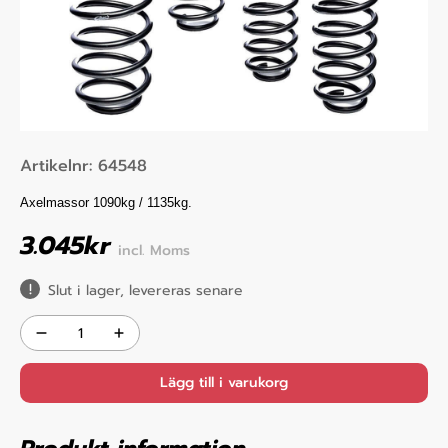
Artikelnr:
64548
Axelmassor 1090kg / 1135kg.
3.045
kr
incl. Moms
Slut i lager, levereras senare
Lägg till i varukorg