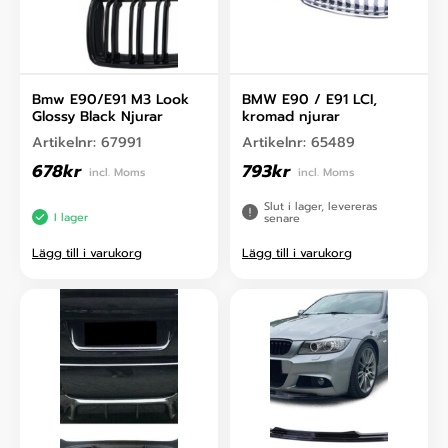
Bmw E90/E91 M3 Look
BMW E90 / E91 LCI,
Glossy Black Njurar
kromad njurar
Artikelnr:
67991
Artikelnr:
65489
678
kr
793
kr
incl. Moms
incl. Moms
Slut i lager, levereras
I lager
senare
Lägg till i varukorg
Lägg till i varukorg