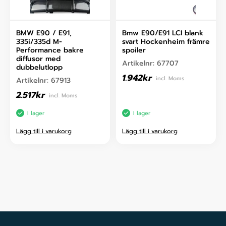
BMW E90 / E91,
Bmw E90/E91 LCI blank
335i/335d M-
svart Hockenheim främre
Performance bakre
spoiler
diffusor med
Artikelnr:
67707
dubbelutlopp
1.942
kr
incl. Moms
Artikelnr:
67913
2.517
kr
incl. Moms
I lager
I lager
Lägg till i varukorg
Lägg till i varukorg