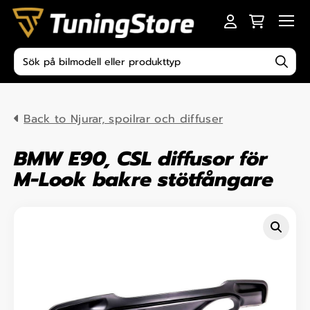
Skip to content
Men
Produktsökning
Back to Njurar, spoilrar och diffuser
BMW E90, CSL diffusor för
M-Look bakre stötfångare