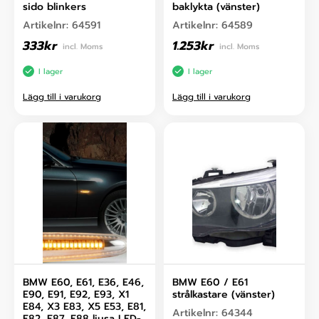
sido blinkers
baklykta (vänster)
Artikelnr:
64591
Artikelnr:
64589
333
kr
1.253
kr
incl. Moms
incl. Moms
I lager
I lager
Lägg till i varukorg
Lägg till i varukorg
BMW E60, E61, E36, E46,
BMW E60 / E61
E90, E91, E92, E93, X1
strålkastare (vänster)
E84, X3 E83, X5 E53, E81,
Artikelnr:
64344
E82, E87, E88 ljusa LED-