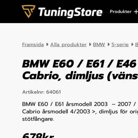
Skip to content
Produkter
Framsida
Alla produkter
BMW
5-serie
B
BMW E60 / E61 / E46
Cabrio, dimljus (väns
Artikelnr:
64061
BMW E60 / E61 årsmodell 2003 – 2007 /
Cabrio årsmodell 4/2003 >, dimljus för ori
stötfångare.
678
kr