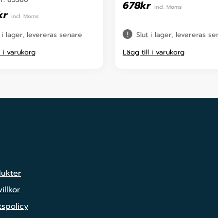
678
kr
incl. Moms
kr
incl. Moms
 i lager, levereras senare
Slut i lager, levereras s
l i varukorg
Lägg till i varukorg
dukter
illkor
tspolicy