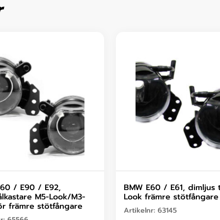
r
0 / E90 / E92,
BMW E60 / E61, dimljus t
ålkastare M5-Look/M3-
Look främre stötfångare
ör främre stötfångare
Artikelnr:
63145
nr:
65566