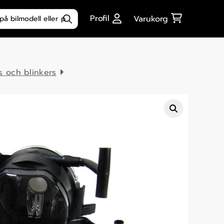
ktsökning
Profil
Varukorg
s och blinkers