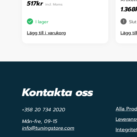
517
kr
incl. Moms
1.368
I lager
Slut
Lägg till i varukorg
Lägg til
Kontakta oss
Alla Pro
+358 20 734 2020
Leveransv
Mån-fre, 09-15
info@tuningstore.com
Integrite