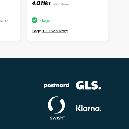
4.011
kr
incl. Moms
enare
I lager
Lägg till i varukorg