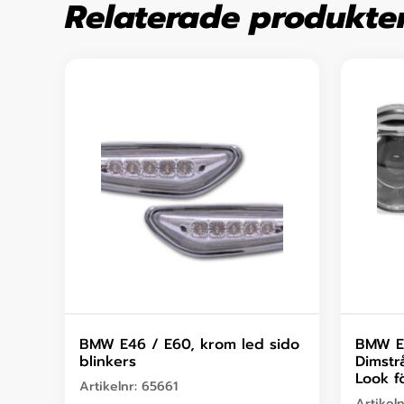
Relaterade produkte
BMW E46 / E60, krom led sido
BMW E6
blinkers
Dimstr
Look f
Artikelnr:
65661
Artikel