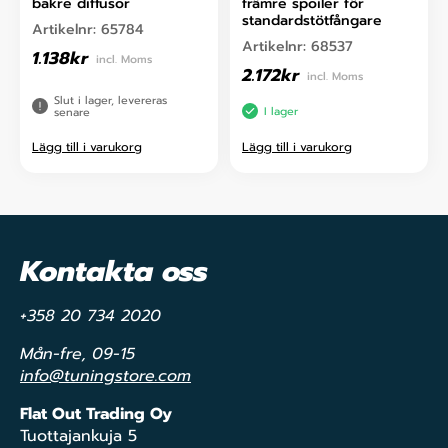
bakre diffusor
främre spoiler för
standardstötfångare
Artikelnr:
65784
Artikelnr:
68537
1.138
kr
incl. Moms
2.172
kr
incl. Moms
Slut i lager, levereras
I lager
senare
Lägg till i varukorg
Lägg till i varukorg
Kontakta oss
+358 20 734 2020
Mån-fre, 09-15
info@tuningstore.com
Flat Out Trading Oy
Tuottajankuja 5