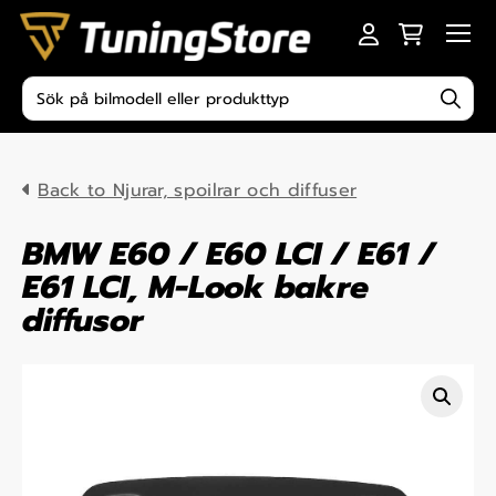
Skip to content
Men
Produktsökning
Back to Njurar, spoilrar och diffuser
BMW E60 / E60 LCI / E61 /
E61 LCI, M-Look bakre
diffusor