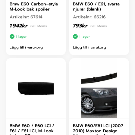
Bmw E60 Carbon–style
BMW E60 / E61, svarta
M-Look bak spoiler
njurar (blank)
Artikelnr:
67614
Artikelnr:
66216
1.942
kr
793
kr
incl. Moms
incl. Moms
I lager
I lager
Lägg till i varukorg
Lägg till i varukorg
BMW E60 / E60 LCI /
BMW E60/E61 LCI (2007-
E61 / E61 LCI, M-Look
2010) Maxton Design