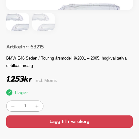
Artikelnr:
63215
BMW E46 Sedan / Touring årsmodell 9/2001 – 2005, högkvalitativa
strålkastarsarg.
1.253
kr
incl. Moms
I lager
Lägg till i varukorg