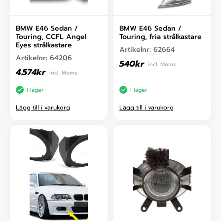
BMW E46 Sedan /
BMW E46 Sedan /
Touring, CCFL Angel
Touring, fria strålkastare
Eyes strålkastare
Artikelnr:
62664
Artikelnr:
64206
540
kr
incl. Moms
4.574
kr
incl. Moms
I lager
I lager
Lägg till i varukorg
Lägg till i varukorg