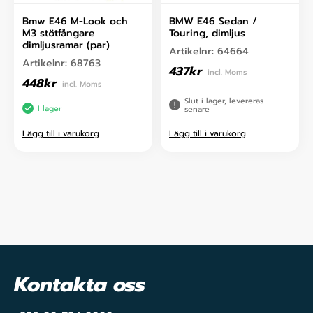
Bmw E46 M-Look och
BMW E46 Sedan /
M3 stötfångare
Touring, dimljus
dimljusramar (par)
Artikelnr:
64664
Artikelnr:
68763
437
kr
incl. Moms
448
kr
incl. Moms
Slut i lager, levereras
I lager
senare
Lägg till i varukorg
Lägg till i varukorg
Kontakta oss