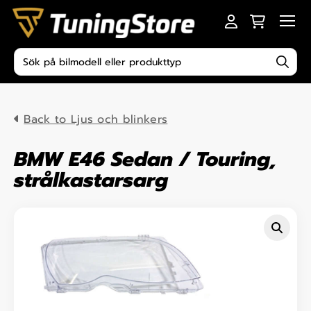
Skip to content
Men
Produktsökning
Back to Ljus och blinkers
BMW E46 Sedan / Touring,
strålkastarsarg